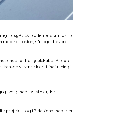
ing. Easy-Click pladerne, som fås i 5
gen mod korrosion, så taget bevarer
ndt andet af boligselskabet Alfabo
huse vil være klar til indflytning i
igt valg med høj slidstyrke,
lte projekt – og i 2 designs med eller