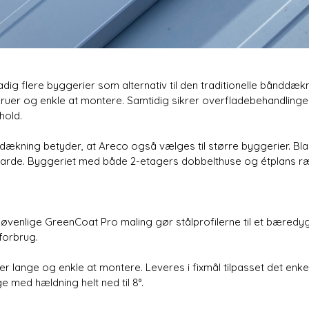
dig flere byggerier som alternativ til den traditionelle bånddækn
 skruer og enkle at montere. Samtidig sikrer overfladebehandlin
hold.
dækning betyder, at Areco også vælges til større byggerier. Bla
Varde. Byggeriet med både 2-etagers dobbelthuse og étplans række
venlige GreenCoat Pro maling gør stålprofilerne til et bæredygt
forbrug.
ter lange og enkle at montere. Leveres i fixmål tilpasset det enke
 med hældning helt ned til 8°.