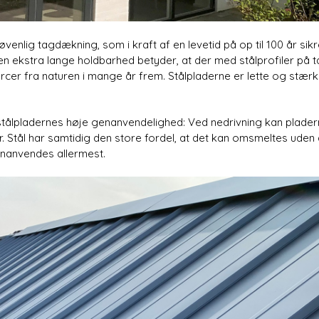
jøvenlig tagdækning, som i kraft af en levetid på op til 100 år s
ekstra lange holdbarhed betyder, at der med stålprofiler på t
urcer fra naturen i mange år frem. Stålpladerne er lette og stærk
lpladernes høje genanvendelighed: Ved nedrivning kan pladerne 
er. Stål har samtidig den store fordel, at det kan omsmeltes uden a
genanvendes allermest.