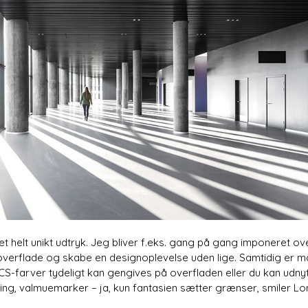
 et helt unikt udtryk. Jeg bliver f.eks. gang på gang imponeret ov
 overflade og skabe en designoplevelse uden lige. Samtidig er mat
NCS-farver tydeligt kan gengives på overfladen eller du kan udny
ing, valmuemarker – ja, kun fantasien sætter grænser, smiler Lo