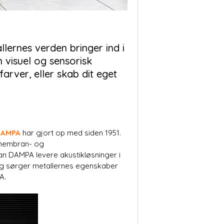
lernes verden bringer ind i
n visuel og sensorisk
arver, eller skab dit eget
DAMPA
har gjort op med siden 1951.
 membran- og
an DAMPA levere akustikløsninger i
dig sørger metallernes egenskaber
A.