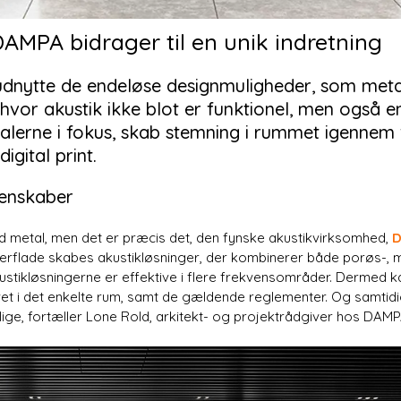
DAMPA bidrager til en unik indretning
udnytte de endeløse designmuligheder, som metal
 hvor akustik ikke blot er funktionel, men også e
alerne i fokus, skab stemning i rummet igennem f
igital print.
genskaber
d metal, men det er præcis det, den fynske akustikvirksomhed,
verflade skabes akustikløsninger, der kombinerer både porøs-,
tikløsningerne er effektive i flere frekvensområder. Dermed k
vet i det enkelte rum, samt de gældende reglementer. Og samti
ige, fortæller Lone Rold, arkitekt- og projektrådgiver hos DAMP