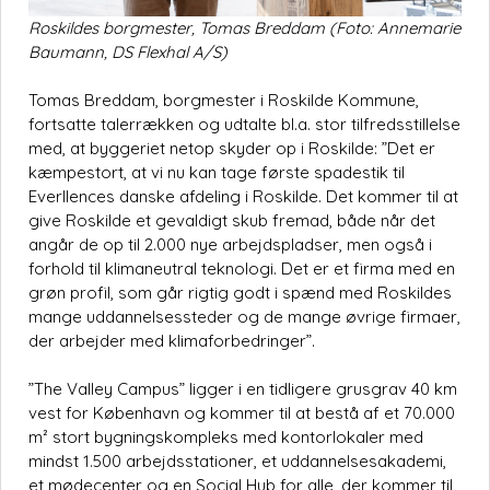
Roskildes borgmester, Tomas Breddam (Foto: Annemarie
Baumann, DS Flexhal A/S)
Tomas Breddam, borgmester i Roskilde Kommune,
fortsatte talerrækken og udtalte bl.a. stor tilfredsstillelse
med, at byggeriet netop skyder op i Roskilde: ”Det er
kæmpestort, at vi nu kan tage første spadestik til
Everllences danske afdeling i Roskilde. Det kommer til at
give Roskilde et gevaldigt skub fremad, både når det
angår de op til 2.000 nye arbejdspladser, men også i
forhold til klimaneutral teknologi. Det er et firma med en
grøn profil, som går rigtig godt i spænd med Roskildes
mange uddannelsessteder og de mange øvrige firmaer,
der arbejder med klimaforbedringer”.
”The Valley Campus” ligger i en tidligere grusgrav 40 km
vest for København og kommer til at bestå af et 70.000
m² stort bygningskompleks med kontorlokaler med
mindst 1.500 arbejdsstationer, et uddannelsesakademi,
et mødecenter og en Social Hub for alle, der kommer til