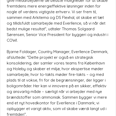
give medarbejderne de bedste muligheder for at skabe
fremtidens mere energieffektive løsninger inden for
nogle af verdens vigtigste erhverv. Vi ser frem til,
sammen med Arkitema og DS Flexhal, at skabe et tæt
og tillidsfuldt samarbejde med Everllence, så vi når det
bedst mulige resultat", udtaler Thomas Solgaard
Sørensen, Senior Vice President for byggeri og industri i
COWI.
Bjarne Foldager, Country Manager, Everllence Denmark,
afsluttede: "Dette projekt er også en strategisk
konsolidering, der samler vores teams fra København
og Holeby og skaber et miljø, hvor ekspertise møder
samarbejde, hvor to-takts møder fire-takts – og med
plads til at vokse, fri for de begrænsninger, der ligger i
boligområder. Her kan vi innovere på en sikker, effektiv
og ansvarlig måde – særligt når vi arbejder med nye
brændstoffer som ammoniak. Sammen bygger vi mere
end et nyt hovedkontor for Everllence i Danmark; vi
opbygger et varigt aktiv, som vil skabe værdi langt ud i
fremtiden".