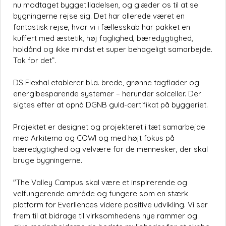
nu modtaget byggetilladelsen, og glæder os til at se
bygningerne rejse sig. Det har allerede været en
fantastisk rejse, hvor vi i fællesskab har pakket en
kuffert med æstetik, høj faglighed, bæredygtighed,
holdånd og ikke mindst et super behageligt samarbejde.
Tak for det”.
DS Flexhal etablerer bl.a. brede, grønne tagflader og
energibesparende systemer – herunder solceller. Der
sigtes efter at opnå DGNB guld-certifikat på byggeriet.
Projektet er designet og projekteret i tæt samarbejde
med Arkitema og COWI og med højt fokus på
bæredygtighed og velvære for de mennesker, der skal
bruge bygningerne.
"The Valley Campus skal være et inspirerende og
velfungerende område og fungere som en stærk
platform for Everllences videre positive udvikling. Vi ser
frem til at bidrage til virksomhedens nye rammer og