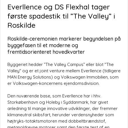
Everllence og DS Flexhal tager
første spadestik til ”The Valley” i
Roskilde
Roskilde-ceremonien markerer begyndelsen på
byggefasen til et moderne og
fremtidsorienteret hovedkvarter
Byggeriet hedder ”The Valley Campus” eller blot "The
Valley" og er et joint venture mellem Everllence (tidligere
MAN Energy Solutions) og Volkswagen Immobilien, som
er Volkswagen-koncernens ejendomsdivision.
Den nuværende base, som Everllence har i hhv.
Storkøbenhavn og Holeby i Syddanmark, har givet
anledning til mange innovative udviklinger, der fremmer
klimaneutral skibsfart, herunder verdensnyheder som
højtryks-totaktsmotoren med dobbeltbrændstof,
metanoldrevne motorer samt den første test af en