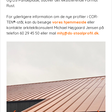
og DS Pandeplade, udover det eksisterende Format
Rust.
For yderligere information om de nye profiler i COR-
TEN®-stål, kan du besøge
vores hjemmeside
eller
kontakte arkitektkonsulent Michael Højgaard Jensen på
telefon 60 29 45 50 eller mail
mhj@ds-staalprofil.dk
.