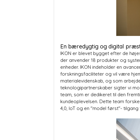
En bæredygtig og digital præs
IKON er blevet bygget efter de høje
der anvender 18 produkter og system
enheder. IKON indeholder en avancer
forskningsfaciliteter og vil være hj
materialevidenskab, og som arbejd
teknologipartnerskaber sigter vi mod 
team, som er dedikeret til den fremti
kundeoplevelsen. Dette team forsker o
4,0, IoT og en "model først"- tilgang 