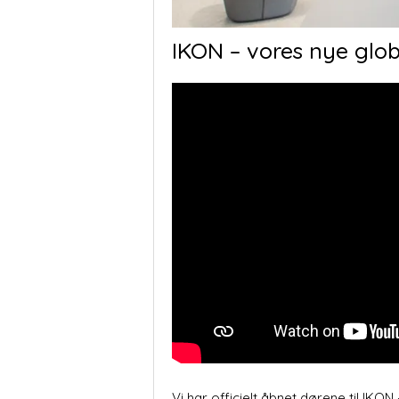
IKON – vores nye glob
Vi har officielt åbnet dørene til IK