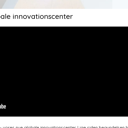
ale innovationscenter
ON – vores nye globale innovationscenter. Lige siden begyndelsen