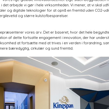
, i det arbejde vi gør i hele virksomheden. Vi mener, at vi skal 
aler og digitale teknologier for at opnå en fremtid uden CO2-ud
rgilevetid og større kulstofbesparelser.
 repræsenterer vores arv. Det er baseret, hvor det hele begyndte
ation af dette fortsatte engagement i innovation, der har underst
rksomhed at fortsætte med at trives i en verden i forandring, sam
n mere bæredygtig, cirkulær og sund fremtid.