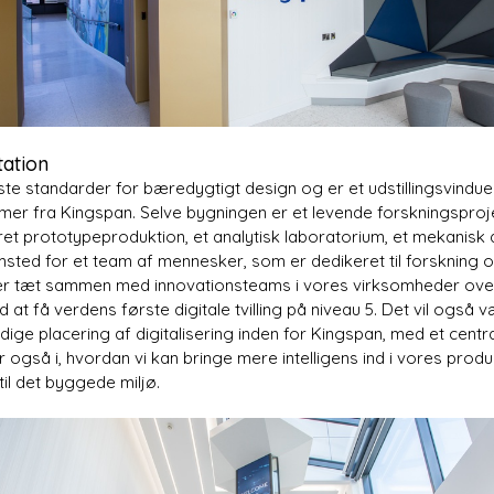
tation
ste standarder for bæredygtigt design og er et udstillingsvindu
er fra Kingspan. Selve bygningen er et levende forskningsprojek
et prototypeproduktion, et analytisk laboratorium, et mekanisk
emsted for et team af mennesker, som er dedikeret til forskning o
er tæt sammen med innovationsteams i vores virksomheder ove
at få verdens første digitale tvilling på niveau 5. Det vil også 
dige placering af digitalisering inden for Kingspan, med et centr
gså i, hvordan vi kan bringe mere intelligens ind i vores produkt
til det byggede miljø.