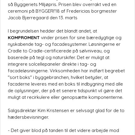
så Byggeriets Miljøpris. Prisen blev overrakt ved en
ceremoni på BYGGERI'18 af Fredericias borgmester
Jacob Bjerregaard den 13. marts
I begrundelsen hedder det blandt andet, at
KOMPROMENT
vinder prisen for sine bæredygtige og
nyskabende tag- og facadesystemer. Løsningerne er
Cradle to Cradle-certificerede på sølvniveau, og
baserede på tegl og naturskifer. Det er muligt at
integrere solcellepaneler direkte i tag- og
facadeløsningerne. Virksomheden har indført begrebet
"sort boks" i byggebranchen, hvilket betyder, at
facaderne leveres med en boks til indbygning med alle
de oplysninger, der på et senere tidspunkt vil gøre det
muligt at recirkulere eller genopsætte komponenterne.
Salgsdirektør Kim Kristensen er selvsagt glad for de to
hædersbevisninger.
- Det giver blod på tanden til det videre arbejde mod