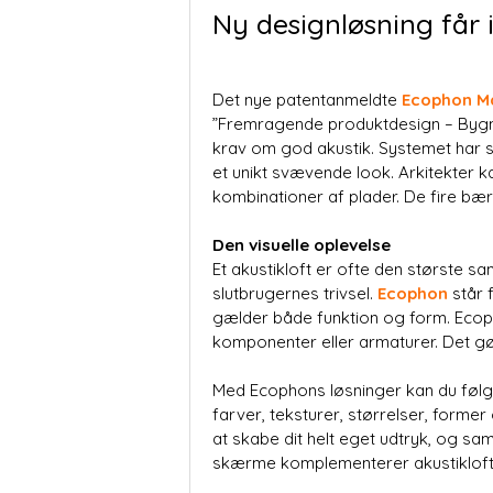
Ny designløsning får 
Det nye patentanmeldte
Ecophon M
”Fremragende produktdesign – Bygni
krav om god akustik. Systemet har 
et unikt svævende look. Arkitekter 
kombinationer af plader. De fire b
Den visuelle oplevelse
Et akustikloft er ofte den største s
slutbrugernes trivsel.
Ecophon
står 
gælder både funktion og form. Ecopho
komponenter eller armaturer. Det 
Med Ecophons løsninger kan du følge
farver, teksturer, størrelser, for
at skabe dit helt eget udtryk, og sa
skærme komplementerer akustiklofte