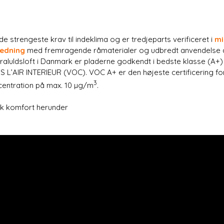
e strengeste krav til indeklima og er tredjeparts verificeret i
mi
ledning
med fremragende råmaterialer og udbredt anvendelse
raluldsloft i Danmark er pladerne godkendt i bedste klasse (A+)
L’AIR INTERIEUR (VOC). VOC A+ er den højeste certificering f
3
entration på max. 10 µg/m
.
k komfort herunder