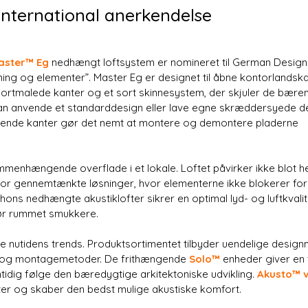
international anerkendelse
aster™ Eg
nedhængt loftsystem er nomineret til German Design
ng og elementer”. Master Eg er designet til åbne kontorlandsk
sortmalede kanter og et sort skinnesystem, der skjuler de bær
kan anvende et standarddesign eller lave egne skræddersyede d
ærende kanter gør det nemt at montere og demontere pladerne
ammenhængende overflade i et lokale. Loftet påvirker ikke blot h
for gennemtænkte løsninger, hvor elementerne ikke blokerer for
ns nedhængte akustiklofter sikrer en optimal lyd- og luftkvalit
gør rummet smukkere.
 nutidens trends. Produktsortimentet tilbyder uendelige designm
mer og montagemetoder. De frithængende
Solo™
enheder giver en 
mtidig følge den bæredygtige arkitektoniske udvikling.
Akusto™ 
r og skaber den bedst mulige akustiske komfort.