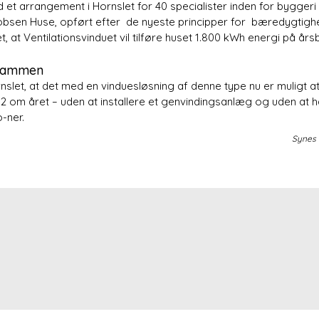
 et arrangement i Hornslet for 40 specialister inden for byggeri
obsen Huse, opført efter de nyeste principper for bæredygtighe
, at Ventilationsvinduet vil tilføre huset 1.800 kWh energi på års
irammen
slet, at det med en vinduesløsning af denne type nu er muligt a
m året – uden at installere et genvindingsanlæg og uden at hav
-ner.
Synes 