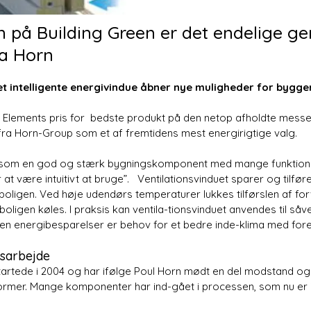
 på Building Green er det endelige g
ra Horn
et intelligente energivindue åbner nye muligheder for bygg
 Elements pris for bedste produkt på den netop afholdte messe 
 fra Horn-Group som et af fremtidens mest energirigtige valg.
 ”som en god og stærk bygningskomponent med mange funktioner
 at være intuitivt at bruge”. Ventilationsvinduet sparer og tilfø
i boligen. Ved høje udendørs temperaturer lukkes tilførslen af for
boligen køles. I praksis kan ventila-tionsvinduet anvendes til s
den energibesparelser er behov for et bedre inde-klima med for
gsarbejde
startede i 2004 og har ifølge Poul Horn mødt en del modstand og 
normer. Mange komponenter har ind-gået i processen, som nu er