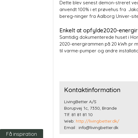
Dette blev senest demon-streret ved
anvendt 100% i et prøvehus fra Jak
bereg-ninger fra Aalborg Univer-sitet
Enkelt at opfylde2020-energ
Samtidig dokumenterede huset i Horn
2020-energirammen på 20 kWh pr m2 o
til varme-pumper og andre installatio
Kontaktinformation
LivingBetter A/S
Borupvej 1c, 7330, Brande
Tlf: 81 81 81 10
Web:
http://livingbetter.dk/
Email : info@livingbetter.dk
Få inspiration