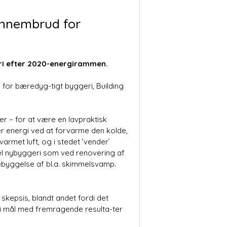
ennembrud for
eri efter 2020-energirammen.
for bæredyg-tigt byggeri, Building
 – for at være en lavpraktisk
rer energi ved at forvarme den kolde,
varmet luft, og i stedet ’vender’
åvel nybyggeri som ved renovering af
ebyggelse af bl.a. skimmelsvamp.
skepsis, blandt andet fordi det
 i mål med fremragende resulta-ter