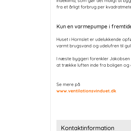
inde­klima, som gør det muligt at 
fra et årligt forbrug per kvadratmet
Kun en varmepumpe i fremtid
Huset i Hornslet er udeluk­kende opf
varmt brugsvand og udelufren til gu
I næste byggeri forenkler Jakobsen 
at trække luften inde fra boligen og
Se mere på
www.ventilationsvinduet.dk
Kontaktinformation