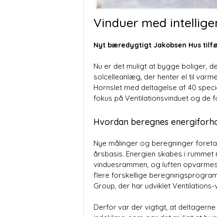
Vinduer med intellige
Nyt bæredygtigt Jakobsen Hus tilfø
Nu er det muligt at bygge boliger,
sol­celleanlæg, der henter el til v
Hornslet med deltagelse af 40 specia
fokus på Ventila­tionsvinduet og de fo
Hvordan beregnes energiforh
Nye målinger og beregninger foretaget
årsbasis. Energien skabes i rummet me
vindues­rammen, og luften opvarmes 
flere for­skellige beregningsprogram
Group, der har udviklet Ventilations-v
Derfor var der vigtigt, at deltagern