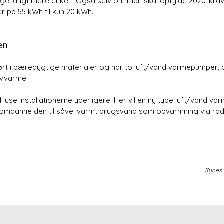
bygge langt mere enkelt. Også selv om man skal opfylde 2020-kr
er på 55 kWh til kun 20 kWh.
en
ørt i bæredygtige materialer og har to luft/vand varmepumper, de
lvvarme.
Huse installatio­nerne yderligere. Her vil en ny type luft/vand
 omdanne den til såvel varmt brugsvand som opvarm­ning via radi
Synes 