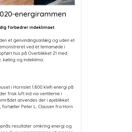
r 2020-energirammen
idig forbedrer indeklimaet
den et genvin­dingsanlæg og uden et
p demonstreret ved et temamøde i
yopført hus på Overblikket 21 med
v, køling og indeklima.
 huset i Hornslet 1.800 kWh energi på
frisk luft ind via ventilerne i
området anvendes der i øjeblikket
 fortæller Peter L. Clausen fra Horn
opnås resul­tater omkring energi og