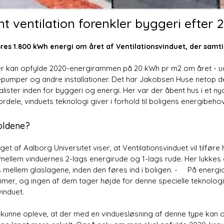
nt ventilation forenkler byggeri efte
res 1.800 kWh energi om året af Ventilationsvinduet, der samt
 der kan opfylde 2020-energirammen på 20 kWh pr m2 om året - u
armepumper og andre instal­lationer. Det har Jakobsen Huse neto
lister inden for byggeri og energi. Her var der åbent hus i et n
rdele, vinduets teknologi giver i for­hold til boligens energibeho
oldene?
 af Aalborg Univer­sitet viser, at Ventilations­vinduet vil tilføre
llem vinduernes 2-lags energirude og 1-lags rude. Her lukkes der 
mellem glaslagene, inden den føres ind i boligen. - På energi
­mer, og ingen af dem tager højde for denne specielle teknologi,
in­duet.
e kunne opleve, at der med en vinduesløsning af denne type kan 