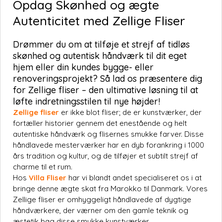
Opdag Skønhed og ægte
Autenticitet med Zellige Fliser
Drømmer du om at tilføje et strejf af tidløs
skønhed og autentisk håndværk til dit eget
hjem eller din kundes bygge- eller
renoveringsprojekt? Så lad os præsentere dig
for Zellige fliser – den ultimative løsning til at
løfte indretningsstilen til nye højder!
Zellige fliser
er ikke blot fliser; de er kunstværker, der
fortæller historier gennem det enestående og helt
autentiske håndværk og flisernes smukke farver. Disse
håndlavede mesterværker har en dyb forankring i 1000
års tradition og kultur, og de tilføjer et subtilt strejf af
charme til et rum.
Hos
Villa Fliser
har vi blandt andet specialiseret os i at
bringe denne ægte skat fra Marokko til Danmark. Vores
Zellige fliser er omhyggeligt håndlavede af dygtige
håndværkere, der værner om den gamle teknik og
æstetik bag disse smukke kunstværker.