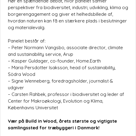
Hør en spændende debat, hvor panelet samler
perspektiver fra biodiversitet, industri, udvikling, klima og
borgerengagement og giver et helhedsbillede af,
hvordan naturen kan få en stærkere plads i beslutninger
og materialevalg.
Panelet består af:
– Peter Normann Vangsbo, associate director, climate
and sustainability service, Arup
– Kasper Guldager, co-founder, Home.Earth
– Maria Persdotter Isaksson, head of sustainability,
Södra Wood
– Signe Wenneberg, foredragsholder, journalist &
udgiver
– Carsten Rahbek, professor i biodiversitet og leder af
Center for Makroøkologi, Evolution og Klima,
Københavns Universitet
Vær på Build in Wood, årets største og vigtigste
samlingssted for træbyggeri i Danmark!