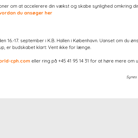
oner om at accelerere din vækst og skabe synlighed omkring din 
vordan du ansøger her
n 16.-17. september i K.B. Hallen i København. Uanset om du ønsk
p, er budskabet klart: Vent ikke for længe.
orld-cph.com
eller ring på +45 41 95 14 31 for at høre mere om u
Synes 