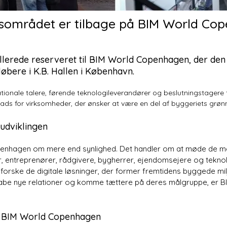
ngsområdet er tilbage på BIM World C
allerede reserveret til BIM World Copenhagen, der den
øbere i K.B. Hallen i København.
tionale talere, førende teknologileverandører og beslutningstagere
ds for virksomheder, der ønsker at være en del af byggeriets grønn
udviklingen
openhagen om mere end synlighed. Det handler om at møde de m
er, entreprenører, rådgivere, bygherrer, ejendomsejere og tekno
orske de digitale løsninger, der former fremtidens byggede mil
skabe nye relationer og komme tættere på deres målgruppe, er 
m BIM World Copenhagen