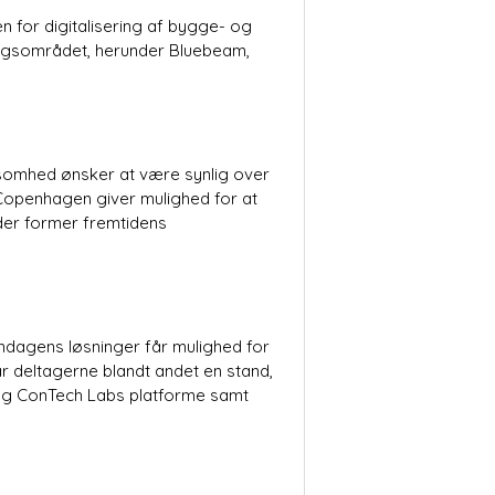
 for digitalisering af bygge- og
lingsområdet, herunder Bluebeam,
rksomhed ønsker at være synlig over
 Copenhagen giver mulighed for at
der former fremtidens
dagens løsninger får mulighed for
år deltagerne blandt andet en stand,
og ConTech Labs platforme samt