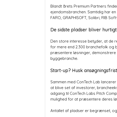
Blandt årets Premium Partners finde
ejendomsbranchen. Samtidig har en l
FARO, GRAPHISOFT, Solibri, RIB Sof
De sidste pladser bliver hurtigt
Den store interesse betyder, at de r
for mere end 2.300 branchefolk og b
præsentere løsninger, demonstrere 
byggebranche.
Start-up? Husk ansøgningsfriste
Sammen med ConTech Lab lancerer B
at blive set af investorer, branchee
adgang til ConTech Labs Pitch Com
mulighed for at præsentere deres løs
Antallet af pladser er begrænset, og 