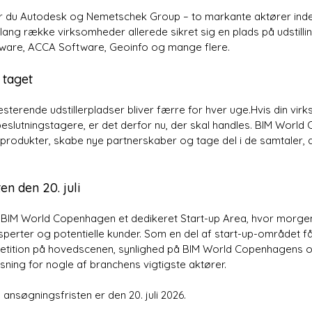
r du Autodesk og Nemetschek Group – to markante aktører inden
ang række virksomheder allerede sikret sig en plads på udstil
tware, ACCA Software, Geoinfo og mange flere.
 taget
esterende udstillerpladser bliver færre for hver uge.Hvis din vi
eslutningstagere, er det derfor nu, der skal handles. BIM World
produkter, skabe nye partnerskaber og tage del i de samtaler, 
n den 20. juli
IM World Copenhagen et dedikeret Start-up Area, hvor morgen
ksperter og potentielle kunder. Som en del af start-up-området f
petition på hovedscenen, synlighed på BIM World Copenhagens 
ning for nogle af branchens vigtigste aktører.
ansøgningsfristen er den 20. juli 2026.