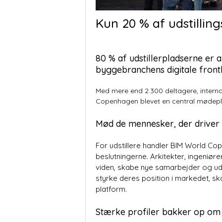
Kun 20 % af udstilli
80 % af udstillerpladserne er 
byggebranchens digitale frontl
Med mere end 2.300 deltagere, interna
Copenhagen
blevet en central mødepla
Mød de mennesker, der driver 
For udstillere handler BIM World C
beslutningerne. Arkitekter, ingeniør
viden, skabe nye samarbejder og udf
styrke deres position i markedet, 
platform.
Stærke profiler bakker op o