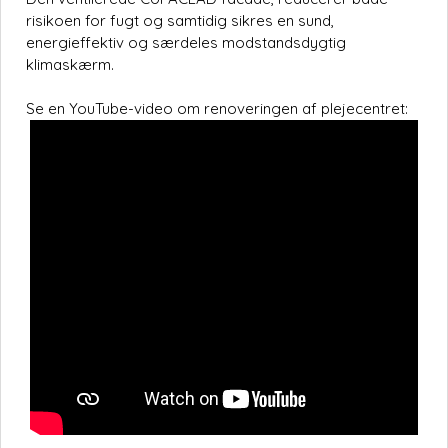
risikoen for fugt og samtidig sikres en sund,
energieffektiv og særdeles modstandsdygtig
klimaskærm.
Se en YouTube-video om renoveringen af plejecentret: