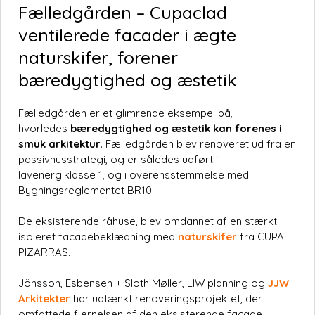
Fælledgården – Cupaclad
ventilerede facader i ægte
naturskifer, forener
bæredygtighed og æstetik
Fælledgården er et glimrende eksempel på,
hvorledes
bæredygtighed og æstetik kan forenes i
smuk arkitektur
. Fælledgården blev renoveret ud fra en
passivhusstrategi, og er således udført i
lavenergiklasse 1, og i overensstemmelse med
Bygningsreglementet BR10.
De eksisterende råhuse, blev omdannet af en stærkt
isoleret facadebeklædning med
naturskifer
fra CUPA
PIZARRAS.
Jönsson, Esbensen + Sloth Møller, LIW planning og
JJW
Arkitekter
har udtænkt renoveringsprojektet, der
omfattede fjernelsen af den eksisterende facade,