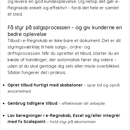
og levere en god kundeoplevelse. Og netop det gør e-
Regnskab enkelt og effektivt – fordi det hele er samlet
ét sted.
Få styr på salgsprocessen – og giv kunderne en
bedre oplevelse
Tilbud i e-Regnskab er ikke bare et dokument. Det er dit
styringsværktøj til hele salgs-, ordre- og
driftsprocessen. Når du opretter et tilbud, starter du en
kæde af handlinger, der automatisk fører dig videre –
uden at du skal gentage dig selv eller miste overblikket.
Sådan fungerer det i praksis:
Opret tilbud hurtigt med skabeloner
– spar tid og opnå
ensartethed
Genbrug tidligere tilbud
– effektivisér dit arbejde
Lav beregninger i e-Regnskab, Excel og/eller integrér
med fx Scalepoint
– hold styr på økonomien