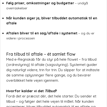
Følg priser, omkostninger og budgetter
– undgå
overraskelser
Når kunden siger ja, bliver tilbuddet automatisk til en
aftale
Aftalen bliver til en sag/aftale i systemet
– og du er
videre i processen
Fra tilbud til aftale – ét samlet flow
Med e-Regnskab får du styr på hele flowet – fra tilbud
(ordrestyring) til aftale (sagsstyring). Systemet guider
dig naturligt videre, trin for trin. Du slipper for at indtaste
de samme oplysninger flere gange, og du bevarer
overblikket hele vejen igennem.
Hvorfor kalder vi det
Tilbud
?
Fordi det er præcist dér, det hele starter. Du sender et
tilbud – og følger det hele vejen til målet. Når kunden
accepterer, bliver tilbuddet automatisk til en aftale og