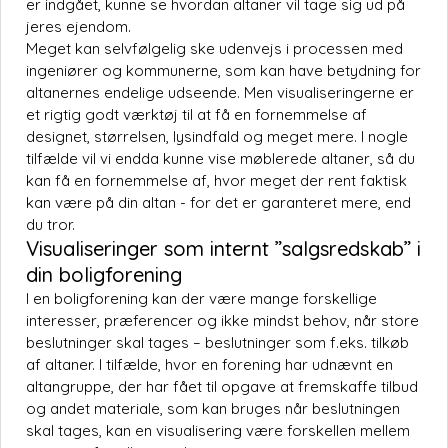
er indgået, kunne se hvordan altaner vil tage sig ud på
jeres ejendom.
Meget kan selvfølgelig ske udenvejs i processen med
ingeniører og kommunerne, som kan have betydning for
altanernes endelige udseende. Men visualiseringerne er
et rigtig godt værktøj til at få en fornemmelse af
designet, størrelsen, lysindfald og meget mere. I nogle
tilfælde vil vi endda kunne vise møblerede altaner, så du
kan få en fornemmelse af, hvor meget der rent faktisk
kan være på din altan - for det er garanteret mere, end
du tror.
Visualiseringer som internt ”salgsredskab” i
din boligforening
I en boligforening kan der være mange forskellige
interesser, præferencer og ikke mindst behov, når store
beslutninger skal tages – beslutninger som f.eks. tilkøb
af altaner. I tilfælde, hvor en forening har udnævnt en
altangruppe, der har fået til opgave at fremskaffe tilbud
og andet materiale, som kan bruges når beslutningen
skal tages, kan en visualisering være forskellen mellem