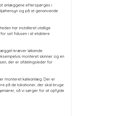
, at anlæggene efterspørges i
miljøhensyn og på at genanvende
den har installeret utallige
r set fidusen i at etablere
a anlægget kræver løbende
r eksempelvis monteret skinner og en
en, der er afdelingsleder for
 er monteret køleanlæg. Der er
re på de lokationer, der skal bruge
niører, så vi sørger for at opfylde