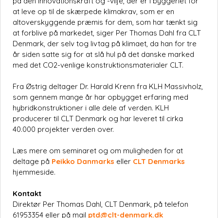
på den innovationskraft og -vilje, der er i byggeriet for
at leve op til de skærpede klimakrav, som er en
altoverskyggende præmis for dem, som har tænkt sig
at forblive på markedet, siger Per Thomas Dahl fra CLT
Denmark, der selv tog livtag på klimaet, da han for tre
år siden satte sig for at slå hul på det danske marked
med det CO2-venlige konstruktionsmaterialer CLT.
Fra Østrig deltager Dr. Harald Krenn fra KLH Massivholz,
som gennem mange år har opbygget erfaring med
hybridkonstruktioner i alle dele af verden. KLH
producerer til CLT Denmark og har leveret til cirka
40.000 projekter verden over.
Læs mere om seminaret og om muligheden for at
deltage på
Peikko Danmarks
eller
CLT Denmarks
hjemmeside.
Kontakt
Direktør Per Thomas Dahl, CLT Denmark, på telefon
61953354 eller på mail
ptd@clt-denmark.dk