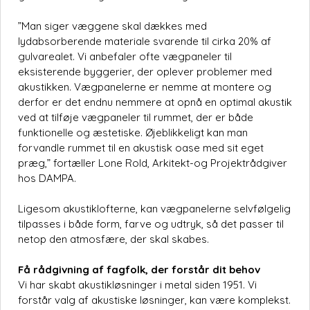
”Man siger væggene skal dækkes med
lydabsorberende materiale svarende til cirka 20% af
gulvarealet. Vi anbefaler ofte vægpaneler til
eksisterende byggerier, der oplever problemer med
akustikken. Vægpanelerne er nemme at montere og
derfor er det endnu nemmere at opnå en optimal akustik
ved at tilføje vægpaneler til rummet, der er både
funktionelle og æstetiske. Øjeblikkeligt kan man
forvandle rummet til en akustisk oase med sit eget
præg,” fortæller Lone Rold, Arkitekt-og Projektrådgiver
hos DAMPA.
Ligesom akustiklofterne, kan vægpanelerne selvfølgelig
tilpasses i både form, farve og udtryk, så det passer til
netop den atmosfære, der skal skabes.
Få rådgivning af fagfolk, der forstår dit behov
Vi har skabt akustikløsninger i metal siden 1951. Vi
forstår valg af akustiske løsninger, kan være komplekst.