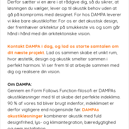
Derfor sætter vi en ære i at rådgive dig, så du sikrer, at
løsningen du vælger, lever op til akustik behov uden at
gå på kompromis med designet. For hos DAMPA leverer
vi ikke bare akustiklofter. For os er det akustisk design,
der fremhæver arkitektur på smukkeste vis og som går
hånd i hånd med din arkitektoniske vision.
Kontakt DAMPA i dag, og lad os starte samtalen om
dit næste projekt.
Lad os sammen skabe et unikt rum,
hvor æstetik, design og akustik smelter sammen i
perfekt harmoni. Vi ser frem til at arbejde sammen med
dig og realisere din vision.
Om DAMPA:
Gennem en Form Follows Function-filosofi er DAMPAs
akustikløsninger med til at skabe det perfekte indeklima.
90 % af vores tid bliver brugt indenfor, indeklimaet er
derfor vigtigere end nogensinde før.
DAMPAs
akustikløsninger
kombinerer akustik med fuld
designfrihed, lys- og klimaintegration, bæredygtighed
og nem installation.