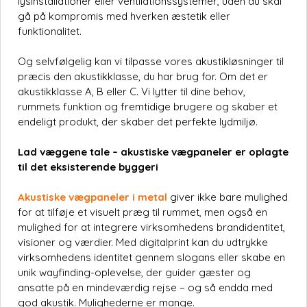
lysinstallationer eller ventilationssystemer, uden du skal
gå på kompromis med hverken æstetik eller
funktionalitet.
Og selvfølgelig kan vi tilpasse vores akustikløsninger til
præcis den akustikklasse, du har brug for. Om det er
akustikklasse A, B eller C. Vi lytter til dine behov,
rummets funktion og fremtidige brugere og skaber et
endeligt produkt, der skaber det perfekte lydmiljø.
Lad væggene tale – akustiske vægpaneler er oplagte
til det eksisterende byggeri
Akustiske vægpaneler i metal
giver ikke bare mulighed
for at tilføje et visuelt præg til rummet, men også en
mulighed for at integrere virksomhedens brandidentitet,
visioner og værdier. Med digitalprint kan du udtrykke
virksomhedens identitet gennem slogans eller skabe en
unik wayfinding-oplevelse, der guider gæster og
ansatte på en mindeværdig rejse – og så endda med
god akustik. Mulighederne er mange.