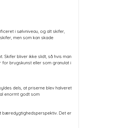
iceret i sølvniveau, og alt skifer,
i skifer, men som kan skade
kifer bliver ikke slidt, så hvis man
r for brugskunst eller som granulat i
ldes dels, at priserne blev halveret
real enormt godt som
et bæredygtighedsperspektiv. Det er