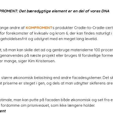
PROMENT: Det bæredygtige element er en del af vores DNA
ange andre af
KOMPROMENT
s produkter Cradle-to-Cradle-certif
or forekomster af kviksølv og krom 6, der kan findes naturligt 
igeholdelsesfrit og udstyret med en meget lang levetid.
 så man kan skille det ad og genbruge materialerne 100 procent. S
t genanvendes på næste projekt eller bruges til forskellige forme
er mange, siger Kim Kristensen.
en større økonomisk belastning end andre facadesystemer. Det sky
 at priserne er steget i gen, og dels at man udnytter skiferens a
optimale, man kan putte på facaden både økonomisk og set fra 
e fordomme om prisniveauet, som ikke længere holder.
ent