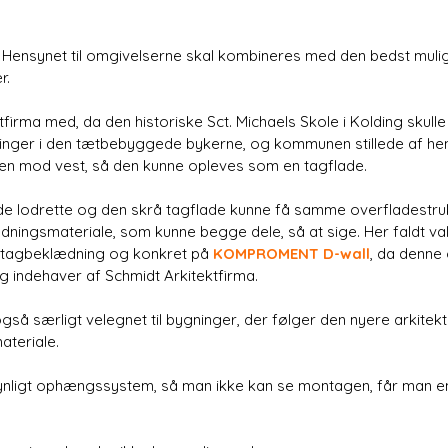
Hensynet til omgivelserne skal kombineres med den bedst mulige
r.
firma med, da den historiske Sct. Michaels Skole i Kolding skull
gninger i den tætbebyggede bykerne, og kommunen stillede af hen
en mod vest, så den kunne opleves som en tagflade.
e de lodrette og den skrå tagflade kunne få samme overfladestr
klædningsmateriale, som kunne begge dele, så at sige. Her faldt v
 tagbeklædning og konkret på
KOMPROMENT D-wall
, da denne
og indehaver af
Schmidt Arkitektfirma
.
gså særligt velegnet til bygninger, der følger den nyere arkite
ateriale.
synligt ophængssystem, så man ikke kan se montagen, får man e