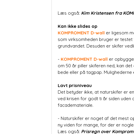
Læs også:
Kim Kristensen fra KOM
Kan ikke slides op
KOMPROMENT D-wall
er ligesom m
som virksomheden bruger er testet f
grundvandet. Desuden er skifer vedl
-
KOMPROMENT D-wall
er opbygget,
om 50 år piller skiferen ned, kan de
bede eller på tagpap. Mulighederne 
Lavt prisniveau
Det betyder ikke, at naturskifer er 
ved krisen for godt ti år siden uden
facademateriale.
- Naturskifer er noget af det mest 
ny viden for mange, for der er nogl
Læs også:
Prisregn over Komprom