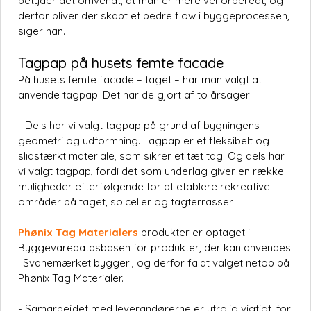
betyder det omvendt, at man er mere velforberedt, og
derfor bliver der skabt et bedre flow i byggeprocessen,
siger han.
Tagpap på husets femte facade
På husets femte facade – taget – har man valgt at
anvende tagpap. Det har de gjort af to årsager:
- Dels har vi valgt tagpap på grund af bygningens
geometri og udformning. Tagpap er et fleksibelt og
slidstærkt materiale, som sikrer et tæt tag. Og dels har
vi valgt tagpap, fordi det som underlag giver en række
muligheder efterfølgende for at etablere rekreative
områder på taget, solceller og tagterrasser.
Phønix Tag Materialers
produkter er optaget i
Byggevaredatasbasen for produkter, der kan anvendes
i Svanemærket byggeri, og derfor faldt valget netop på
Phønix Tag Materialer.
- Samarbejdet med leverandørerne er utrolig vigtigt, for