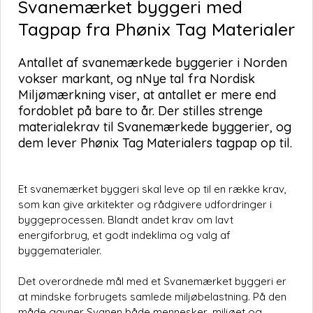
Svanemærket byggeri med
Tagpap fra Phønix Tag Materialer
Antallet af svanemærkede byggerier i Norden
vokser markant, og nNye tal fra
Nordisk
Miljømærkning viser
, at antallet er mere end
fordoblet på bare to år. Der stilles strenge
materialekrav til Svanemærkede byggerier, og
dem lever
Phønix Tag Materialers
tagpap op til.
Et svanemærket byggeri skal leve op til en række krav,
som kan give arkitekter og rådgivere udfordringer i
byggeprocessen. Blandt andet krav om lavt
energiforbrug, et godt indeklima og valg af
byggematerialer.
Det overordnede mål med et Svanemærket byggeri er
at mindske forbrugets samlede miljøbelastning. På den
måde gavner Svanen både mennesker, miljøet og