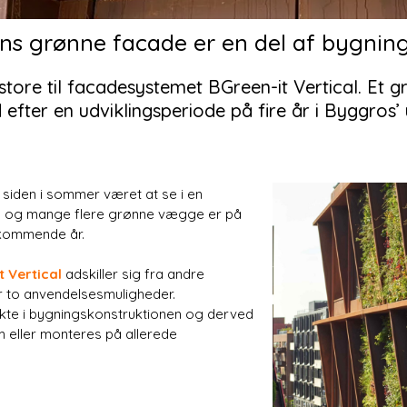
ns grønne facade er en del af bygnin
ore til facadesystemet BGreen-it Vertical. Et 
fter en udviklingsperiode på fire år i Byggros’ 
siden i sommer været at se i en
, og mange flere grønne vægge er på
e kommende år.
t Vertical
adskiller sig fra andre
r to anvendelsesmuligheder.
kte i bygningskonstruktionen og derved
m eller monteres på allerede