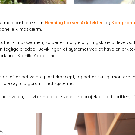
ekt med partnere som
Henning Larsen Arkitekter
og
Komprom
tionelle klimaskærm.
tatter klimaskærmen, så der er mange bygningskrav at leve op 
 faglige bredde i udviklingen af systemet ved at have en arki
rklarer Kamilla Aggerlund.
et efter det valgte plantekoncept, og det er hurtigt monteret
aftale og fuld garanti med systemet.
hele vejen, for vi er med hele vejen fra projektering til driften,