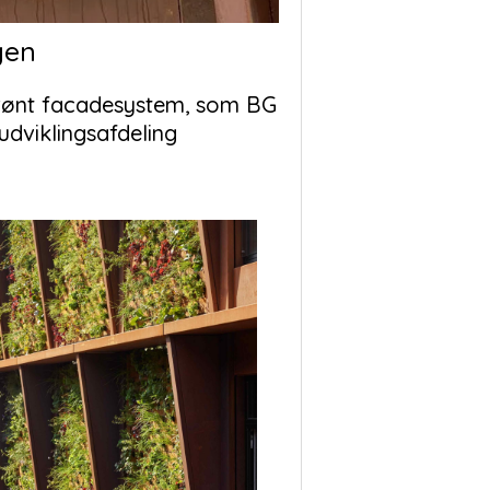
gen
grønt facadesystem, som BG
udviklingsafdeling