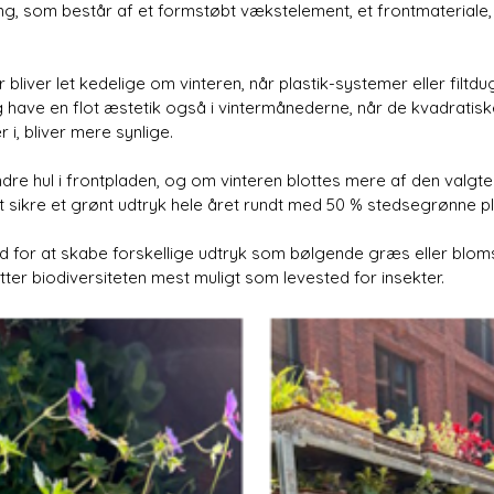
ing, som består af et formstøbt vækstelement, et frontmaterial
liver let kedelige om vinteren, når plastik-systemer eller filtdu
g have en flot æstetik også i vintermånederne, når de kvadratis
 i, bliver mere synlige.
dre hul i frontpladen, og om vinteren blottes mere af den valgt
t sikre et grønt udtryk hele året rundt med 50 % stedsegrønne pl
ed for at skabe forskellige udtryk som bølgende græs eller blo
er biodiversiteten mest muligt som levested for insekter.