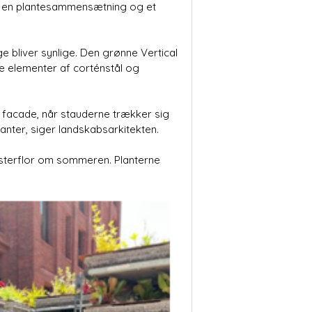
e, en plantesammensætning og et
ge bliver synlige. Den grønne Vertical
ke elementer af corténstål og
e facade, når stauderne trækker sig
anter, siger landskabsarkitekten.
msterflor om sommeren. Planterne