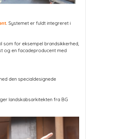
ent
. Systemet er fuldt integreret i
til som for eksempel brandsikkerhed,
tekt og en facadeproducent med
 med den specialdesignede
 siger landskabsarkitekten fra BG