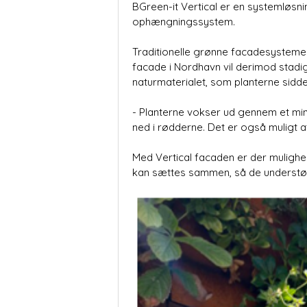
BGreen-it Vertical er en systemløsn
ophængningssystem.
Traditionelle grønne facadesystemer b
facade i Nordhavn vil derimod stadi
naturmaterialet, som planterne sidder
- Planterne vokser ud gennem et min
ned i rødderne. Det er også muligt a
Med Vertical facaden er der muligh
kan sættes sammen, så de understøtt