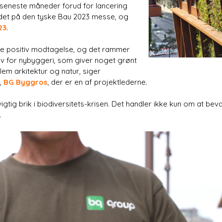
 seneste måneder forud for lancering
et på den tyske Bau 2023 messe, og
23
.
e positiv modtagelse, og det rammer
ov for nybyggeri, som giver noget grønt
lem arkitektur og natur, siger
,
BG Byggros
, der er en af projektlederne.
igtig brik i biodiversitets-krisen. Det handler ikke kun om at b
.