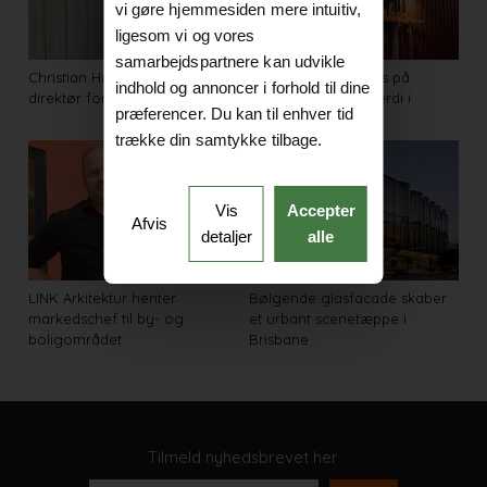
vi gøre hjemmesiden mere intuitiv,
ligesom vi og vores
samarbejdspartnere kan udvikle
Christian Hanak bliver ny
Festival sætter fokus på
indhold og annoncer i forhold til dine
direktør for Træinformation
kreative miljøers værdi i
præferencer. Du kan til enhver tid
byudvikling
trække din samtykke tilbage.
Vis
Accepter
Afvis
detaljer
alle
LINK Arkitektur henter
Bølgende glasfacade skaber
markedschef til by- og
et urbant scenetæppe i
boligområdet
Brisbane
Tilmeld nyhedsbrevet her