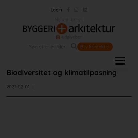
Login
Nyhedsbreve
Bliv kontaktet
Landskab og byrum
Biodiversitet og klimatilpasning
Bygningen
2021-02-01
Projekter
Portrætter
Partnere
Jobportal