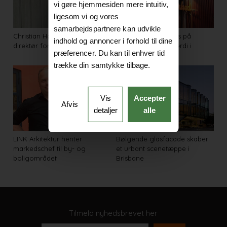
vi gøre hjemmesiden mere intuitiv,
ligesom vi og vores
samarbejdspartnere kan udvikle
Christian Hanak bliver ny
Festival sætter fokus på
indhold og annoncer i forhold til dine
direktør for Træinformation
kreative miljøers værdi i
præferencer. Du kan til enhver tid
byudvikling
trække din samtykke tilbage.
Vis
Accepter
Afvis
detaljer
alle
LINK Arkitektur henter
Bølgende glasfacade skaber
markedschef til by- og
et urbant scenetæppe i
boligområdet
Brisbane
Tilmeld nyhedsbrevet her