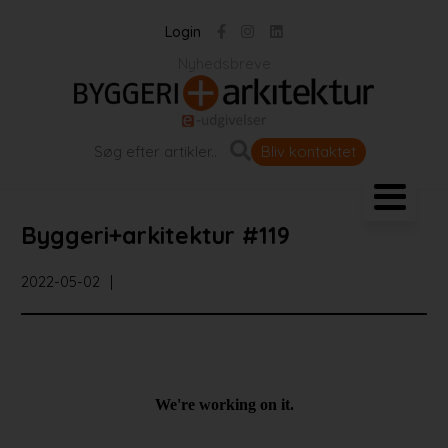
Login
Nyhedsbreve
Bliv kontaktet
Landskab og byrum
Byggeri+arkitektur #119
Bygningen
2022-05-02
Projekter
Portrætter
Partnere
Jobportal