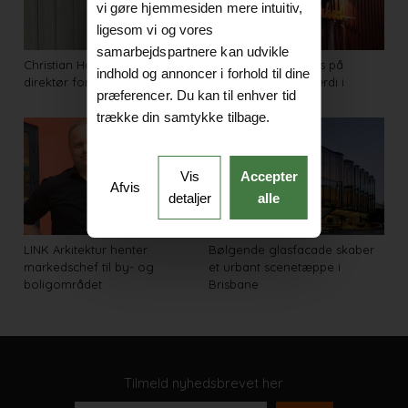
vi gøre hjemmesiden mere intuitiv,
ligesom vi og vores
samarbejdspartnere kan udvikle
Christian Hanak bliver ny
Festival sætter fokus på
indhold og annoncer i forhold til dine
direktør for Træinformation
kreative miljøers værdi i
præferencer. Du kan til enhver tid
byudvikling
trække din samtykke tilbage.
Vis
Accepter
Afvis
detaljer
alle
LINK Arkitektur henter
Bølgende glasfacade skaber
markedschef til by- og
et urbant scenetæppe i
boligområdet
Brisbane
Tilmeld nyhedsbrevet her