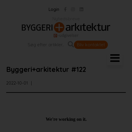
Login
Nyhedsbreve
Bliv kontaktet
Landskab og byrum
Byggeri+arkitektur #122
Bygningen
2022-10-01
Projekter
Portrætter
Partnere
Jobportal