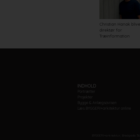
Christian Hanak bliv
direktør for
Træinformation
INDHOLD
Portrætter
Projekter
Bygge & Anlægsavisen
Læs BYGGERI+arkitektur online
BYGGERI+arkitektur, Bredgade 36.