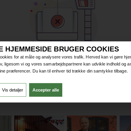
E HJEMMESIDE BRUGER COOKIES
cookies for at måle og analysere vores trafik. Herved kan vi gøre h
tiv, ligesom vi og vores samarbejdspartnere kan udvikle indhold og a
 dine præferencer. Du kan til enhver tid trække din samtykke tilbage.
en? Del den med dit netværk!
Vis detaljer
Accepter alle