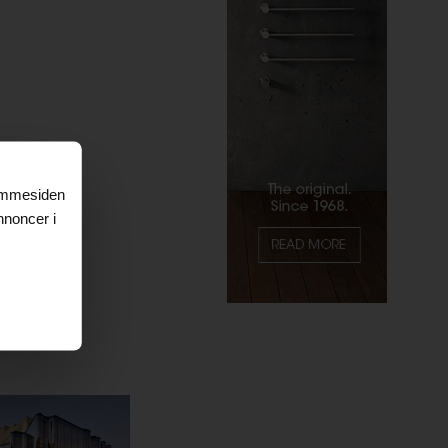
jemmesiden
nnoncer i