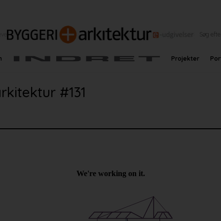
eve
n
Projekter
Por
rkitektur #131