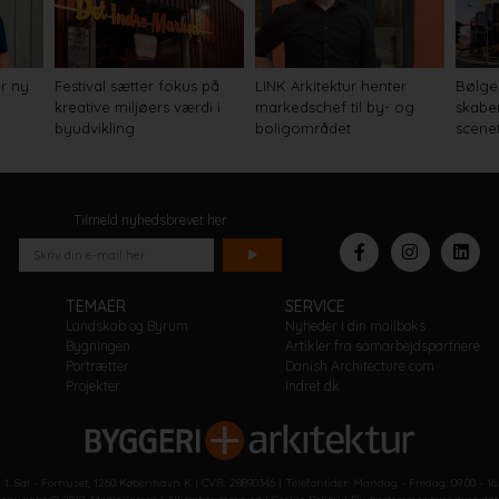
er ny
Festival sætter fokus på
LINK Arkitektur henter
Bølge
kreative miljøers værdi i
markedschef til by- og
skaber
byudvikling
boligområdet
scene
Tilmeld nyhedsbrevet her
TEMAER
SERVICE
Landskab og Byrum
Nyheder i din mailboks
Bygningen
Artikler fra samarbejdspartnere
Portrætter
Danish Architecture.com
Projekter
Indret.dk
 1. Sal - Forhuset, 1260 København K | CVR: 28890346 | Telefontider: Mandag - Fredag: 09.00 - 1