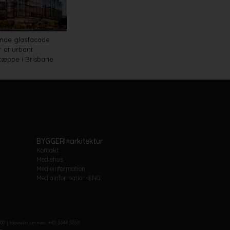
nde glasfacade
 et urbant
tæppe i Brisbane
BYGGERI+arkitektur
Kontakt
Mediehus
Medieinformation
Mediainformation-ENG
6.00 | Hovednummer: +45 3344 5555