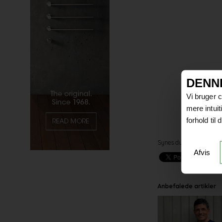
DENN
Vi bruger 
mere intui
forhold til
Synes du godt om artikl
Afvis
Anbefalede artikler