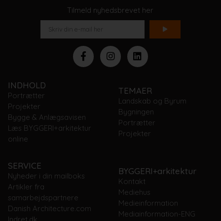
Tilmeld nyhedsbrevet her
INDHOLD
TEMAER
Portrætter
Landskab og Byrum
Projekter
Bygningen
Bygge & Anlægsavisen
Portrætter
Læs BYGGERI+arkitektur
Projekter
online
SERVICE
BYGGERI+arkitektur
Nyheder i din mailboks
Kontakt
Artikler fra
Mediehus
samarbejdspartnere
Medieinformation
Danish Architecture.com
Mediainformation-ENG
Indret.dk