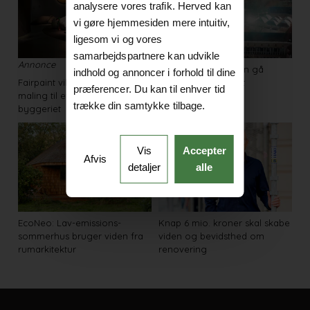
analysere vores trafik. Herved kan
vi gøre hjemmesiden mere intuitiv,
ligesom vi og vores
samarbejdspartnere kan udvikle
Annonce
Et museum, man kan gå
indhold og annoncer i forhold til dine
Fairpaint vil gøre naturlig
igennem uden billet
præferencer. Du kan til enhver tid
maling til et reelt valg i
trække din samtykke tilbage.
byggeriet
Vis
Accepter
Afvis
detaljer
alle
EcoNeo: Lav-emissions-
Knap 6 mio. kroner skal skabe
sommerhus bruger viden fra
viden og bevidsthed om
rumarkitektur
renovering