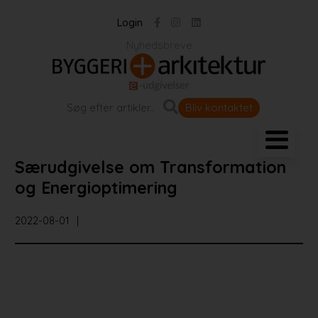
Login
Nyhedsbreve
Bliv kontaktet
Landskab og byrum
Særudgivelse om Transformation
Bygningen
og Energioptimering
2022-08-01
Projekter
Portrætter
Partnere
Jobportal