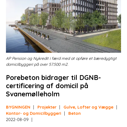
Projekter
Portrætter
Partnere
Jobportal
AP Pension og Nykredit i færd med at opføre et bæredygtigt
domicilbyggeri på over 57.500 m2.
Porebeton bidrager til DGNB-
certificering af domicil på
Svanemølleholm
BYGNINGEN
Projekter
Gulve, Lofter og Vægge
Kontor- og Domicilbyggeri
Beton
2022-08-09