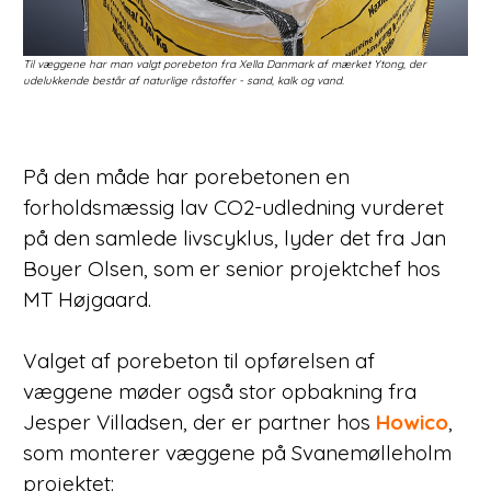
Til væggene har man valgt porebeton fra Xella Danmark af mærket Ytong, der
Til 
udelukkende består af naturlige råstoffer - sand, kalk og vand.
udel
På den måde har porebetonen en
forholdsmæssig lav CO2-udledning vurderet
på den samlede livscyklus, lyder det fra Jan
Boyer Olsen, som er senior projektchef hos
MT Højgaard.
Valget af porebeton til opførelsen af
væggene møder også stor opbakning fra
Jesper Villadsen, der er partner hos
Howico
,
som monterer væggene på Svanemølleholm
projektet: