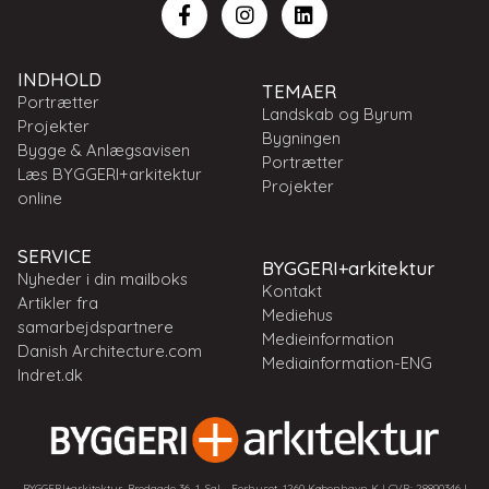
INDHOLD
TEMAER
Portrætter
Landskab og Byrum
Projekter
Bygningen
Bygge & Anlægsavisen
Portrætter
Læs BYGGERI+arkitektur
Projekter
online
SERVICE
BYGGERI+arkitektur
Nyheder i din mailboks
Kontakt
Artikler fra
Mediehus
samarbejdspartnere
Medieinformation
Danish Architecture.com
Mediainformation-ENG
Indret.dk
BYGGERI+arkitektur, Bredgade 36. 1. Sal - Forhuset, 1260 København K | CVR: 28890346 |