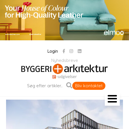
Login
Nyhedsbreve
Bliv kontaktet
Landskab og byrum
Bygningen