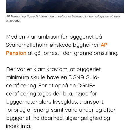
AP Pension og Nykredit i færd med at opføre et bæredygtigt domicilbyggeri på over
AP P
57.500 m2.
57.5
Med en klar ambition for byggeriet på
Svanemølleholm ønskede bygherrer
AP
Pension
at gå forrest i den grønne omstilling.
Der var et klart krav om, at byggeriet
minimum skulle have en DGNB Guld-
certificering. For at opnå en DGNB-
certificering tages der bl.a. højde for
byggematerialers livscyklus, transport,
forbrug af energi samt vand under og efter
byggeriet, holdbarhed, tilgængelighed og
indeklima.