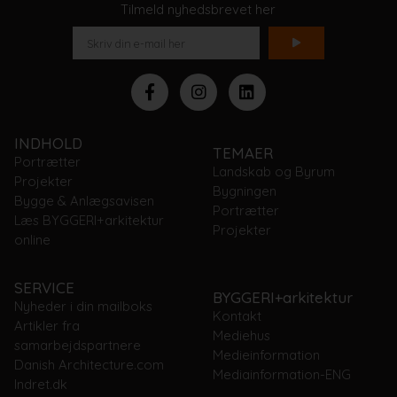
Tilmeld nyhedsbrevet her
INDHOLD
TEMAER
Portrætter
Landskab og Byrum
Projekter
Bygningen
Bygge & Anlægsavisen
Portrætter
Læs BYGGERI+arkitektur
Projekter
online
SERVICE
BYGGERI+arkitektur
Nyheder i din mailboks
Kontakt
Artikler fra
Mediehus
samarbejdspartnere
Medieinformation
Danish Architecture.com
Mediainformation-ENG
Indret.dk