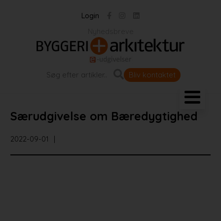
Login
Nyhedsbreve
Bliv kontaktet
Landskab og byrum
Særudgivelse om Bæredygtighed
Bygningen
2022-09-01
Projekter
Portrætter
Partnere
Jobportal