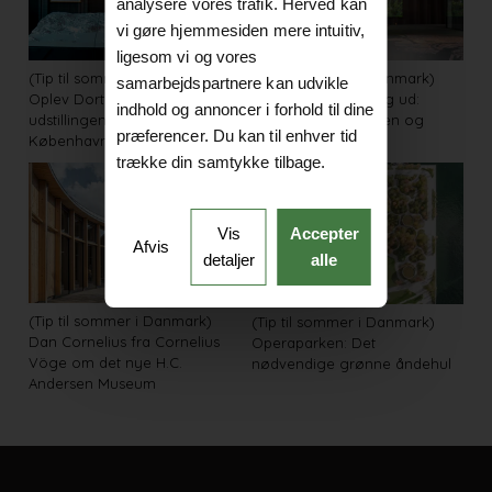
analysere vores trafik. Herved kan
vi gøre hjemmesiden mere intuitiv,
ligesom vi og vores
(Tip til sommer i Danmark)
(Tip til sommer i Danmark)
samarbejdspartnere kan udvikle
Oplev Dorte Mandrup-
Arkitektur indefra og ud:
indhold og annoncer i forhold til dine
udstillingen PLACE i
Mennesket, maskinen og
præferencer. Du kan til enhver tid
København
materialet
trække din samtykke tilbage.
Vis
Accepter
Afvis
detaljer
alle
(Tip til sommer i Danmark)
(Tip til sommer i Danmark)
Dan Cornelius fra Cornelius
Operaparken: Det
Vöge om det nye H.C.
nødvendige grønne åndehul
Andersen Museum