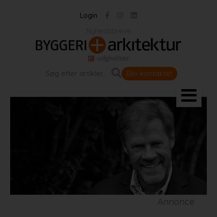
Login
Nyhedsbreve
Bliv kontaktet
Landskab og byrum
Bygningen
Projekter
Portrætter
Partnere
Annonce
Jobportal