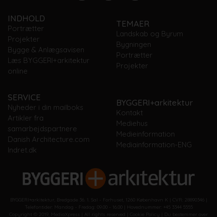
INDHOLD
TEMAER
Portrætter
Landskab og Byrum
Projekter
Bygningen
Bygge & Anlægsavisen
Portrætter
Læs BYGGERI+arkitektur
Projekter
online
SERVICE
BYGGERI+arkitektur
Nyheder i din mailboks
Kontakt
Artikler fra
Mediehus
samarbejdspartnere
Medieinformation
Danish Architecture.com
Mediainformation-ENG
Indret.dk
BYGGERI+arkitektur, Bredgade 36. 1. Sal - Forhuset, 1260 København K | CVR: 28890346 |
Telefontider: Mandag - Fredag: 09.00 - 16.00 | Hovednummer: +45 3344 5555
Copyright © 2019, MediaXpress | All rights reserved |
Cookie Policy
|
Du bestemmer over