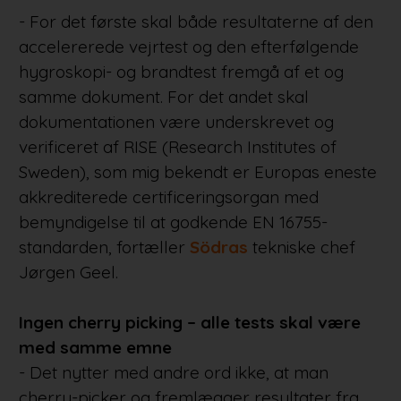
- For det første skal både resultaterne af den
accelererede vejrtest og den efterfølgende
hygroskopi- og brandtest fremgå af et og
samme dokument. For det andet skal
dokumentationen være underskrevet og
verificeret af RISE (Research Institutes of
Sweden), som mig bekendt er Europas eneste
akkrediterede certificeringsorgan med
bemyndigelse til at godkende EN 16755-
standarden, fortæller
Södras
tekniske chef
Jørgen Geel.
Ingen cherry picking – alle tests skal være
med samme emne
- Det nytter med andre ord ikke, at man
cherry-picker og fremlægger resultater fra