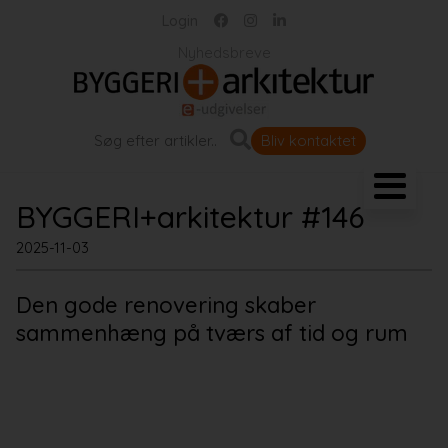
Login
Nyhedsbreve
Bliv kontaktet
Landskab og byrum
BYGGERI+arkitektur #146
Bygningen
2025-11-03
Den gode renovering skaber
Projekter
sammenhæng på tværs af tid og rum
Portrætter
Partnere
Jobportal