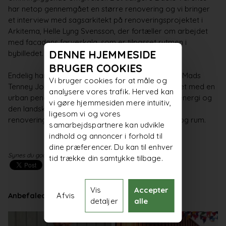
har netop gennemgået en større renovering og vi bringer
et interview med sagsarkitekt på renoveringsprojektet i
Arkitema, Helle Lyng Svensson, der fortæller om arbejdet
med facadens farveskala, som er tilpasset rytmen i
DENNE HJEMMESIDE
bybilledet.
BRUGER COOKIES
Endelig har vi talt med partner i LYTT Architecture Mads
Vi bruger cookies for at måle og
Tenney Jordan om udvidelsen af Aarhus Universitet med en
analysere vores trafik. Herved kan
urban pendant til Universitetsparken, hvor byens energi og
vi gøre hjemmesiden mere intuitiv,
den
landskabelige
ro smelter sammen. Den gode
ligesom vi og vores
renovering skaber sammenhæng på tværs af tid og rum.
samarbejdspartnere kan udvikle
indhold og annoncer i forhold til
dine præferencer. Du kan til enhver
Synes du godt om artiklen? Del den med dit netværk!
tid trække din samtykke tilbage.
Vis
Accepter
Afvis
Anbefalede artikler
detaljer
alle