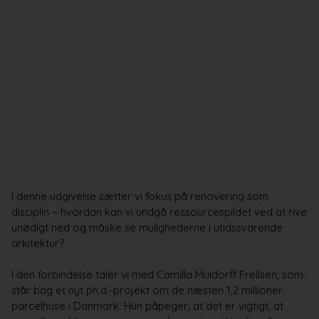
I denne udgivelse sætter vi fokus på
renovering
som
disciplin – hvordan kan vi undgå ressourcespildet ved at rive
unødigt ned og måske se mulighederne i utidssvarende
arkitektur?
I den forbindelse taler vi med Camilla Muldorff Frellsen, som
står bag et nyt ph.d.-projekt om de næsten 1,2 millioner
parcelhuse i Danmark. Hun påpeger, at det er vigtigt, at