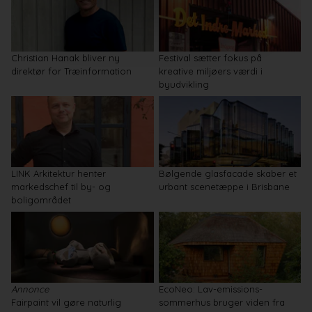
Christian Hanak bliver ny
Festival sætter fokus på
direktør for Træinformation
kreative miljøers værdi i
byudvikling
LINK Arkitektur henter
Bølgende glasfacade skaber et
markedschef til by- og
urbant scenetæppe i Brisbane
boligområdet
Annonce
EcoNeo: Lav-emissions-
Fairpaint vil gøre naturlig
sommerhus bruger viden fra