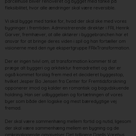
parcelhuse bliver renoveret og bygget med tanke på
fleksibilitet, hvor alle ændringer skal være reversible.
Vi skal bygge med tanke for, hvad der skal ske med vores
bygninger
i fremtiden. Administrerende direktør i FRI, Henrik
Garver, fremhæver, at alle aktører i byggebranchen har et
ansvar for at bringe deres viden i spil og han fortæller om
visionerne med den nye ekspertgruppe FRIxTransformation.
Der er ingen tvivl om, at transformation kommer til at
præge alt byggeri og arkitektur fremadrettet og der er
også kommet forslag frem med et decideret byggestop,
hvilket Jesper Bo Jensen fra Center for Fremtidsforskning
opponerer imod og kalder en romantisk og bagudskuende
holdning. Han ser udbyggelsen og fortætningen af vores
byer som både den logiske og mest
bæredygtige
vej
fremad.
Der skal være sammenhæng mellem fortid og nutid, ligesom
der skal være sammenhæng mellem en bygning og de
omkringliggende omgivelser. Det tidligere Daells Varehus