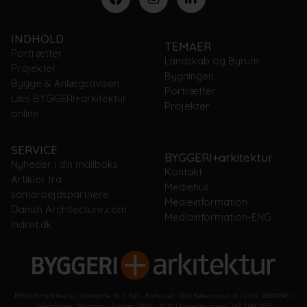
INDHOLD
TEMAER
Portrætter
Landskab og Byrum
Projekter
Bygningen
Bygge & Anlægsavisen
Portrætter
Læs BYGGERI+arkitektur
Projekter
online
SERVICE
BYGGERI+arkitektur
Nyheder i din mailboks
Kontakt
Artikler fra
Mediehus
samarbejdspartnere
Medieinformation
Danish Architecture.com
Mediainformation-ENG
Indret.dk
BYGGERI+arkitektur, Bredgade 36. 1. Sal - Forhuset, 1260 København K | CVR: 28890346 |
Telefontider: Mandag - Fredag: 09.00 - 16.00 | Hovednummer: +45 3344 5555