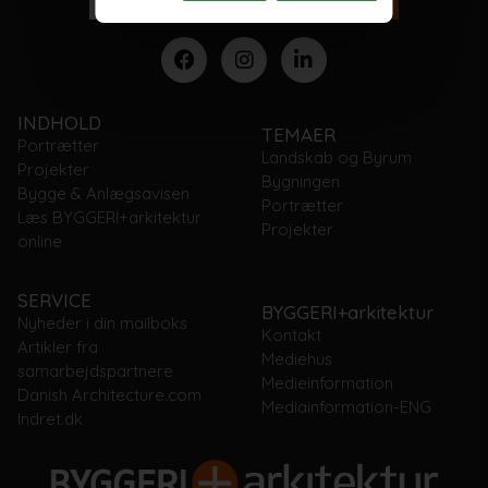
INDHOLD
TEMAER
Portrætter
Landskab og Byrum
Projekter
Bygningen
Bygge & Anlægsavisen
Portrætter
Læs BYGGERI+arkitektur
Projekter
online
SERVICE
BYGGERI+arkitektur
Nyheder i din mailboks
Kontakt
Artikler fra
Mediehus
samarbejdspartnere
Medieinformation
Danish Architecture.com
Mediainformation-ENG
Indret.dk