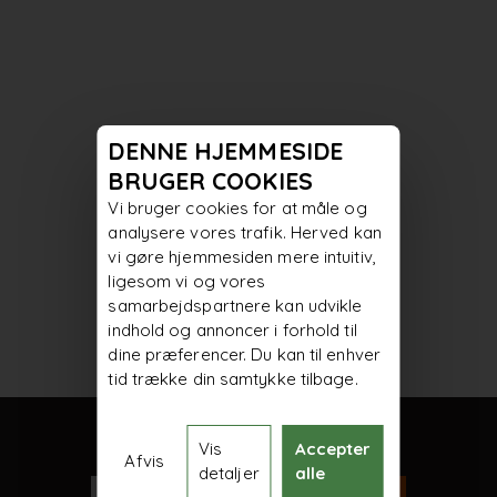
DENNE HJEMMESIDE
BRUGER COOKIES
Vi bruger cookies for at måle og
analysere vores trafik. Herved kan
vi gøre hjemmesiden mere intuitiv,
ligesom vi og vores
samarbejdspartnere kan udvikle
indhold og annoncer i forhold til
dine præferencer. Du kan til enhver
tid trække din samtykke tilbage.
Vis
Accepter
Tilmeld nyhedsbrevet her
Afvis
detaljer
alle