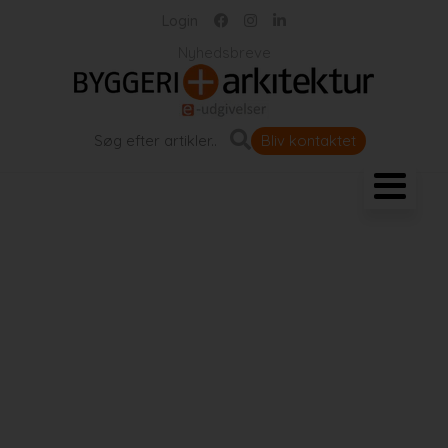
Login
Nyhedsbreve
Bliv kontaktet
Landskab og byrum
Bygningen
Projekter
Portrætter
Partnere
Jobportal