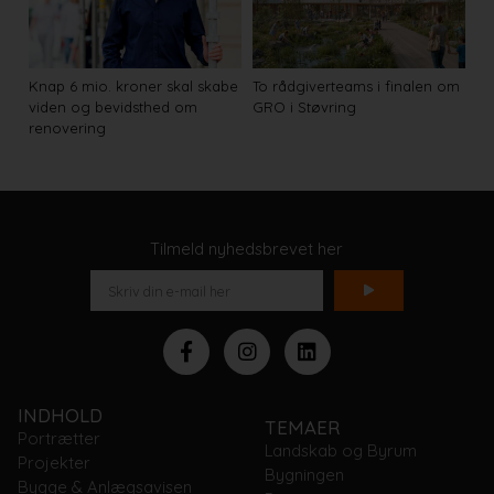
Knap 6 mio. kroner skal skabe
To rådgiverteams i finalen om
viden og bevidsthed om
GRO i Støvring
renovering
Tilmeld nyhedsbrevet her
INDHOLD
TEMAER
Portrætter
Landskab og Byrum
Projekter
Bygningen
Bygge & Anlægsavisen