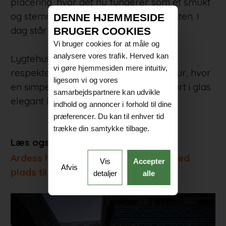
placering, hvor det nu fungerer som et smukt
og stemningsfuldt anneks til restauranten. I
DENNE HJEMMESIDE
dag står
BRUGER COOKIES
Vi bruger cookies for at måle og
analysere vores trafik. Herved kan
Lygtehuset som et blivende minde om
vi gøre hjemmesiden mere intuitiv,
respekten for den oprindelige arkitektur, hvor
ligesom vi og vores
en simpel og let sammenbygning udført i glas
samarbejdspartnere kan udvikle
elegant kombinerer nyt og gammelt.
indhold og annoncer i forhold til dine
præferencer. Du kan til enhver tid
trække din samtykke tilbage.
Læs også:
Ardess har skabt et hovedkvarter med
Vis
Accepter
Afvis
plads til leg og ligeværdighed
detaljer
alle