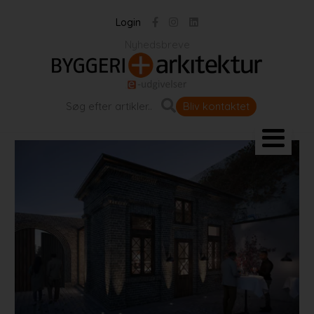
Login
Nyhedsbreve
Bliv kontaktet
Landskab og byrum
Bygningen
Projekter
Portrætter
Partnere
Jobportal