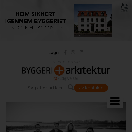
Login
Nyhedsbreve
Bliv kontaktet
Landskab og byrum
Bygningen