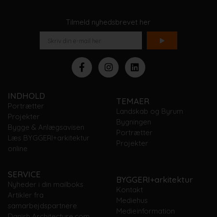
Tilmeld nyhedsbrevet her
INDHOLD
TEMAER
Portrætter
Landskab og Byrum
Projekter
Bygningen
Bygge & Anlægsavisen
Portrætter
Læs BYGGERI+arkitektur
Projekter
online
SERVICE
BYGGERI+arkitektur
Nyheder i din mailboks
Kontakt
Artikler fra
Mediehus
samarbejdspartnere
Medieinformation
Danish Architecture.com