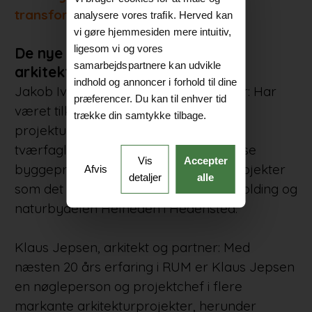
transformation og kulturarv
analysere vores trafik. Herved kan
vi gøre hjemmesiden mere intuitiv,
ligesom vi og vores
De nye partnere i RUMs
samarbejdspartnere kan udvikle
arkitekturfællesskab er:
indhold og annoncer i forhold til dine
Jakob Ivan Larsen, arkitekt og partner: Har
præferencer. Du kan til enhver tid
været tilknyttet RUM siden 2015 og
trække din samtykke tilbage.
projektudviklingschef med fokus på
tværfaglige samarbejder og komplekse
Vis
Accepter
byggeprojekter. Han har stået bag projekter
Afvis
detaljer
alle
som det prisbelønnede NCG Huset i Kolding og
naturbydelen Helheden i Hedensted.
Klaus Jepsen, arkitekt og partner: Med
næsten 20 års erfaring i RUM er Klaus Jepsen
en nøgleperson og projektchef i flere
markante arkitekturprojekter, herunder