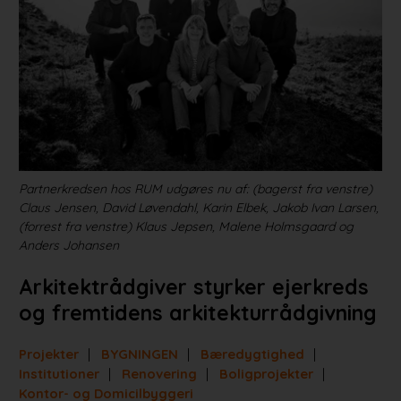
Projekter
Portrætter
Partnere
Jobportal
Partnerkredsen hos RUM udgøres nu af: (bagerst fra venstre)
Claus Jensen, David Løvendahl, Karin Elbek, Jakob Ivan Larsen,
(forrest fra venstre) Klaus Jepsen, Malene Holmsgaard og
Anders Johansen
Arkitektrådgiver styrker ejerkreds
og fremtidens arkitekturrådgivning
Projekter
BYGNINGEN
Bæredygtighed
Institutioner
Renovering
Boligprojekter
Kontor- og Domicilbyggeri