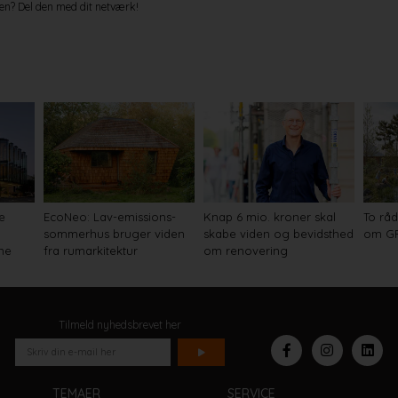
en? Del den med dit netværk!
e
EcoNeo: Lav-emissions-
Knap 6 mio. kroner skal
To råd
sommerhus bruger viden
skabe viden og bevidsthed
om GR
ne
fra rumarkitektur
om renovering
Tilmeld nyhedsbrevet her
TEMAER
SERVICE