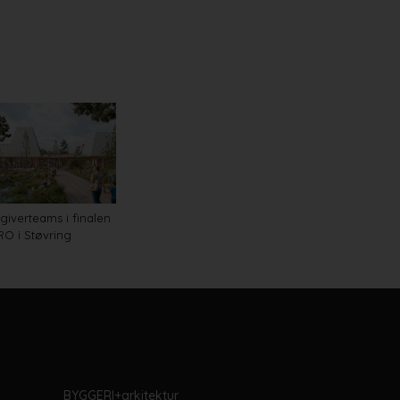
giverteams i finalen
O i Støvring
BYGGERI+arkitektur