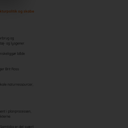
kturpolitik og skabe
orbrug og
øj- og lysgener.
vanskeliggør både
ger Brit Ross
kale naturressourcer,
ent i planprocessen,
ekterne.
 Samtidig er det svært