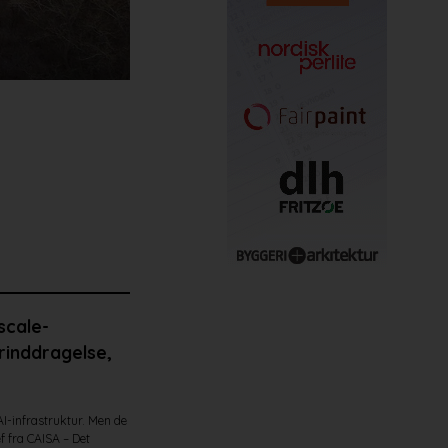
scale-
erinddragelse,
I-infrastruktur. Men de
f fra CAISA – Det