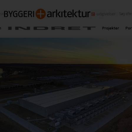
eve
n
Projekter
Por