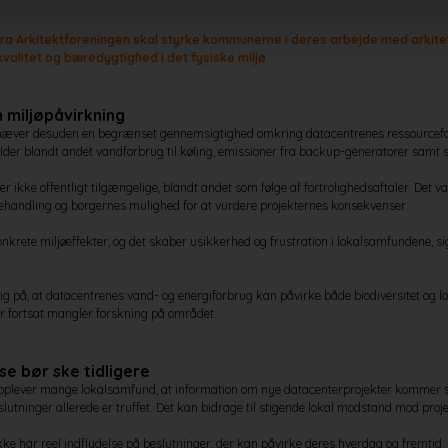
fra Arkitektforeningen skal styrke kommunerne i deres arbejde med arkite
litet og bæredygtighed i det fysiske miljø
 miljøpåvirkning
hæver desuden en begrænset gennemsigtighed omkring datacentrenes ressourcef
lder blandt andet vandforbrug til køling, emissioner fra backup-generatorer samt st
er ikke offentligt tilgængelige, blandt andet som følge af fortrolighedsaftaler. Det 
andling og borgernes mulighed for at vurdere projekternes konsekvenser.
konkrete miljøeffekter, og det skaber usikkerhed og frustration i lokalsamfundene, si
g på, at datacentrenes vand- og energiforbrug kan påvirke både biodiversitet og lo
r fortsat mangler forskning på området.
e bør ske tidligere
t oplever mange lokalsamfund, at information om nye datacenterprojekter kommer s
lutninger allerede er truffet. Det kan bidrage til stigende lokal modstand mod proj
kke har reel indflydelse på beslutninger, der kan påvirke deres hverdag og fremtid.