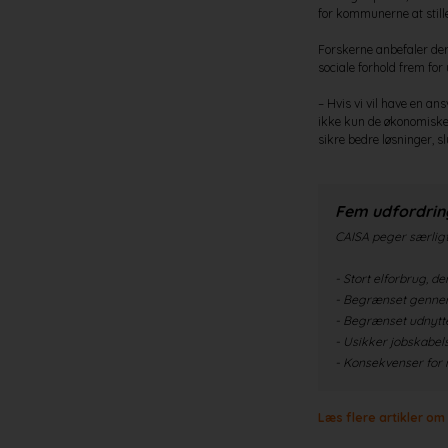
for kommunerne at stille
Forskerne anbefaler derf
sociale forhold frem fo
– Hvis vi vil have en a
ikke kun de økonomiske 
sikre bedre løsninger, sl
Fem udfordrin
CAISA peger særligt
- Stort elforbrug, d
- Begrænset gennem
- Begrænset udnytt
- Usikker jobskabelse
- Konsekvenser for 
Læs flere artikler om