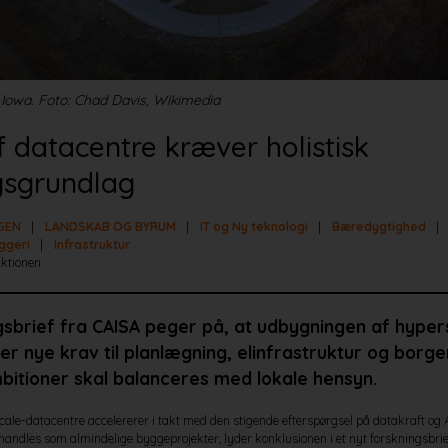
 Iowa. Foto: Chad Davis, Wikimedia
f datacentre kræver holistisk
gsgrundlag
GEN
LANDSKAB OG BYRUM
IT og Ny teknologi
Bæredygtighed
ggeri
Infrastruktur
ktionen
ngsbrief fra CAISA peger på, at udbygningen af hyper
ler nye krav til planlægning, elinfrastruktur og borg
mbitioner skal balanceres med lokale hensyn.
le-datacentre accelererer i takt med den stigende efterspørgsel på datakraft og A
handles som almindelige byggeprojekter, lyder konklusionen i et nyt forskningsbrie