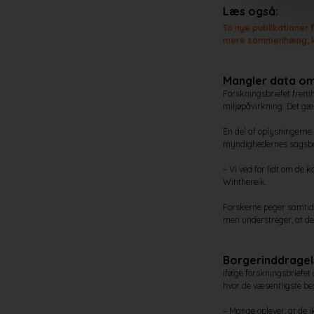
Læs også:
To nye publikationer 
mere sammenhæng, kva
Mangler data om
Forskningsbriefet frem
miljøpåvirkning. Det gæ
En del af oplysningerne 
myndighedernes sagsbeh
– Vi ved for lidt om de 
Winthereik.
Forskerne peger samtidi
men understreger, at de
Borgerinddragels
Ifølge forskningsbriefe
hvor de væsentligste bes
– Mange oplever, at de i