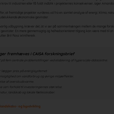
 krav til industrien eller få fuldt indblik i projekternes konsekvenser, siger Amand
or, at fremtidige projekter vurderes ud fra en samlet analyse af energi, klima, nat
r udelukkende økonomiske gevinster.
nsvarlig udbygning, kræver det, at vi ser på sammenhængen mellem de mange forsk
gevinster. En mere gennemsigtig og helhedsorienteret tilgang kan være med til at
utter Brit Ross Winthereik.
ger fremhæves i CAISA forskningsbrief
 på fem centrale problemstillinger ved etablering af hyperscale-datacentre:
er lægger pres på energisystemet.
sigtighed om vandforbrug og øvrige miljøeffekter.
else af overskudsvarme.
 set i forhold til investeringernes størrelse.
natur, landskab og lokale fællesskaber.
 landskabs- og byudvikling