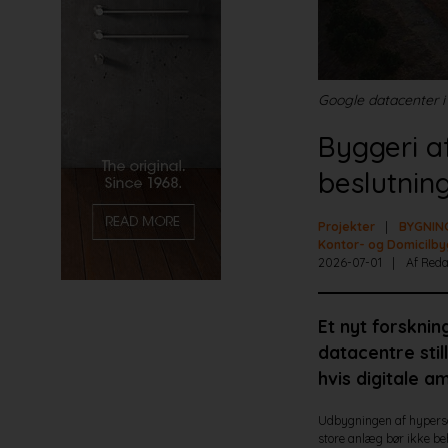
Google datacenter i
Byggeri a
beslutnin
Projekter
BYGNIN
Kontor- og Domicilby
2026-07-01
Af Reda
Et nyt forskni
datacentre stil
hvis digitale a
Udbygningen af hypersca
store anlæg bør ikke be