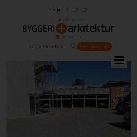
Login
Nyhedsbreve
Bliv kontaktet
Landskab og byrum
Bygningen
Projekter
Portrætter
Partnere
Jobportal