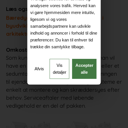
analysere vores trafik. Herved kan
Læs også:
vi gøre hjemmesiden mere intuitiv,
Bæredygtighed har ikke fyldt meget i
ligesom vi og vores
byudviklingen i Danmark, siger
samarbejdspartnere kan udvikle
arkitekturprofessor Tom Nielsen
indhold og annoncer i forhold til dine
præferencer. Du kan til enhver tid
trække din samtykke tilbage.
Omkostning tjener sig hjem
Som kunde kan man selv vælge, om man vil
have en grøn taghave, en tagterrasse eller et
Vis
Accepter
Afvis
detaljer
alle
sedumtag på toppen af parkeringsløsningen
til ejendommen. Det brugervenlige systeme er
enkelt at montere og kan skræddersyes efter
behov. Serviceaftaler med løbende
vedligehold er en del af pakken.