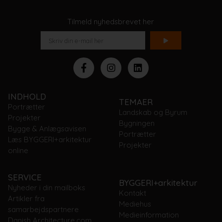
Tilmeld nyhedsbrevet her
INDHOLD
TEMAER
Portrætter
Landskab og Byrum
Projekter
Bygningen
Bygge & Anlægsavisen
Portrætter
Læs BYGGERI+arkitektur
Projekter
online
SERVICE
BYGGERI+arkitektur
Nyheder i din mailboks
Kontakt
Artikler fra
Mediehus
samarbejdspartnere
Medieinformation
Danish Architecture.com