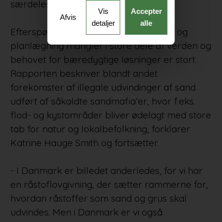
særdeles vigtigt råstof.
Vis
Accepter
Afvis
detaljer
alle
Efterspørgslen er stigende, regulering og
planlægning mangler i store dele af verden og
behovet for bæredygtige løsninger er stort.
Rapporten beskriver blandt andet
forekomster af illegale udvindinger af sand
udført af såkaldte sandmafia’er, hvor f.eks.
flod- og kystområder bliver ødelagt med store
tab for natur og lokalbefolkning, forklarer
Katrine Hauge Smith og fortsætter.
- I Danmark er billedet anderledes, for vi har
en råstoflovgivning, der sætter rammerne for,
hvordan råstoffer som sand og grus skal
udvindes. Men i Danmark er vi også