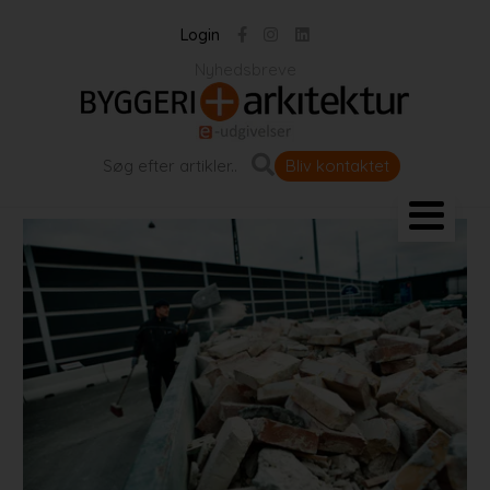
Login
Nyhedsbreve
Bliv kontaktet
Landskab og byrum
Bygningen
Projekter
Portrætter
Partnere
Jobportal