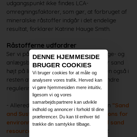
udgangspunkt ikke findes LCA-
omregningsfaktorer, som gør, at forbruget af
mineralske råstoffer indgår i det endelige
resultat, forklarer Katrine Hauge Smith.
Råstofferne udfordrer
Ser vi på de vigtige råstoffer, som bygge- og
DENNE HJEMMESIDE
anlægsbranchen er afhængige af, står sand
BRUGER COOKIES
højt på listen. Ikke bare i Danmark, men også i
Vi bruger cookies for at måle og
resten af verden, hvor der er langt mindre
analysere vores trafik. Herved kan
regulering end i Danmark.
vi gøre hjemmesiden mere intuitiv,
ligesom vi og vores
samarbejdspartnere kan udvikle
- Allerede i 2019 har FN med rapporten
”Sand
indhold og annoncer i forhold til dine
and Sustainability: Finding new solutions for
præferencer. Du kan til enhver tid
environmental governance of global sand
trække din samtykke tilbage.
resources”,
sat fokus på, at sand er et