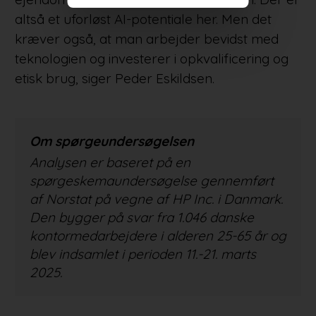
altså et uforløst AI-potentiale her. Men det
kræver også, at man arbejder bevidst med
teknologien og investerer i opkvalificering og
etisk brug, siger Peder Eskildsen.
Om spørgeundersøgelsen
Analysen er baseret på en
spørgeskemaundersøgelse gennemført
af Norstat på vegne af HP Inc. i Danmark.
Den bygger på svar fra 1.046 danske
kontormedarbejdere i alderen 25-65 år og
blev indsamlet i perioden 11.-21. marts
2025.