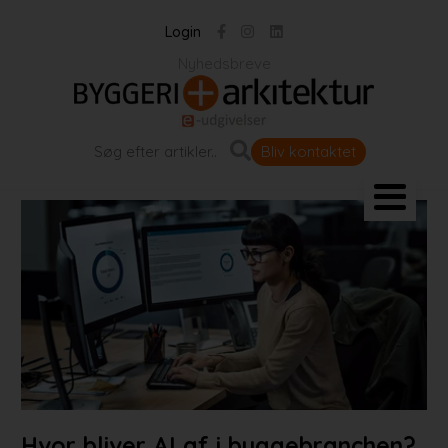
Login
Nyhedsbreve
Bliv kontaktet
Landskab og byrum
Bygningen
Projekter
Portrætter
Partnere
Jobportal
Hvor bliver AI af i byggebranchen?