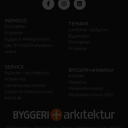
INDHOLD
TEMAER
Portrætter
Landskab og Byrum
Projekter
Bygningen
Bygge & Anlægsavisen
Portrætter
Læs BYGGERI+arkitektur
Projekter
online
SERVICE
BYGGERI+arkitektur
Nyheder i din mailboks
Kontakt
Artikler fra
Mediehus
samarbejdspartnere
Medieinformation
Danish Architecture.com
Mediainformation-ENG
Indret.dk
BYGGERI+arkitektur, Bredgade 36. 1. Sal - Forhuset, 1260 København K | CVR: 28890346 |