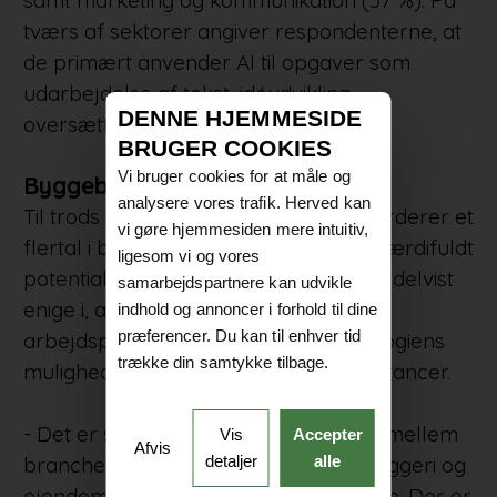
tværs af sektorer angiver respondenterne, at
de primært anvender AI til opgaver som
udarbejdelse af tekst, idéudvikling,
DENNE HJEMMESIDE
oversættelser og research.
BRUGER COOKIES
Vi bruger cookies for at måle og
Byggebranchen ser værdien i AI
analysere vores trafik. Herved kan
Til trods for den begrænsede brug vurderer et
vi gøre hjemmesiden mere intuitiv,
flertal i byggebranchen, at AI har et værdifuldt
ligesom vi og vores
potentiale. 74 % erklærer sig helt eller delvist
samarbejdspartnere kan udvikle
enige i, at AI kan effektivisere
indhold og annoncer i forhold til dine
præferencer. Du kan til enhver tid
arbejdsprocesser, og 63 % ser teknologiens
trække din samtykke tilbage.
mulighed for at højne kvaliteten i leverancer.
- Det er slående, hvor stort skellet er mellem
Vis
Accepter
Afvis
detaljer
alle
brancher, især når tallene viser, at byggeri og
ejendom faktisk ser værdi i teknologien. Der er