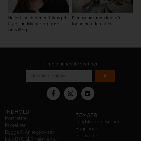
Ny institutleder med fokus på
Et museum, man kan gå
byer, landskaber og grøn
igennem uden billet
omstilling
Tilmeld nyhedsbrevet her
INDHOLD
TEMAER
Portrætter
Landskab og Byrum
Projekter
Bygningen
Bygge & Anlægsavisen
Portrætter
Læs BYGGERI+arkitektur