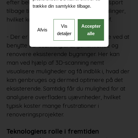
efter behov. Dermed sparer man transport
trække din samtykke tilbage.
tilbage til pladsen for yderligere opmålinger,
hvilket koster både timer og brændstof.
Vis
Accepter
Afvis
detaljer
alle
- Der er desuden mange point at hente ved at
benytte 3D-scanning til at genanvende og
renovere eksisterende bygninger. Her kan
man ved hjælp af 3D-scanning nemt
visualisere muligheder og få indblik i, hvad der
kan genbruges og dermed optimere på det
eksisterende. Samtidig får du mulighed for at
analysere overfladers ujævnheder, hvilket
typisk koster mange frustrationer i
renoveringsprojekter.
Teknologiens rolle i fremtiden