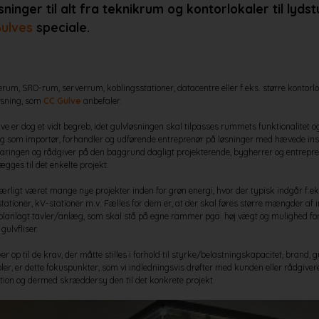
inger til alt fra teknikrum og kontorlokaler til lydst
ulves
speciale.
rum, SRO-rum, serverrum, koblingsstationer, datacentre eller f.eks. større kontorl
løsning, som
CC Gulve
anbefaler.
e er dog et vidt begreb, idet gulvløsningen skal tilpasses rummets funktionalitet 
g som importør, forhandler og udførende entreprenør på løsninger med hævede inst
faringen og rådgiver på den baggrund dagligt projekterende, bygherrer og entrepren
ægges til det enkelte projekt.
særligt været mange nye projekter inden for grøn energi, hvor der typisk indgår f.e
tioner, kV-stationer m.v. Fælles for dem er, at der skal føres større mængder af in
 planlagt tavler/anlæg, som skal stå på egne rammer pga. høj vægt og mulighed for
gulvfliser.
ver op til de krav, der måtte stilles i forhold til styrke/belastningskapacitet, brand, gu
abler, er dette fokuspunkter, som vi indledningsvis drøfter med kunden eller rådgiver
ion og dermed skræddersy den til det konkrete projekt.