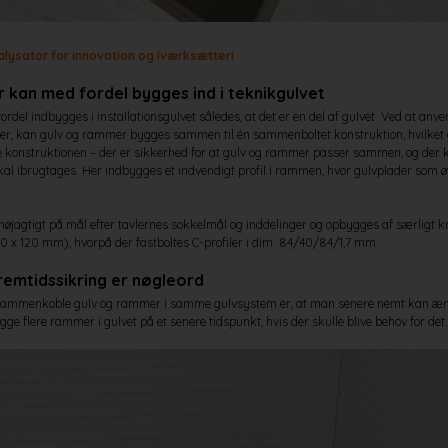
lysator for innovation og iværksætteri
r kan med fordel bygges ind i teknikgulvet
del indbygges i installationsgulvet således, at det er en del af gulvet. Ved at a
eter, kan gulv og rammer bygges sammen til én sammenboltet konstruktion, hvilket gi
le konstruktionen – der er sikkerhed for at gulv og rammer passer sammen, og der 
kal ibrugtages. Her indbygges et indvendigt profil i rammen, hvor gulvplader som øv
agtigt på mål efter tavlernes sokkelmål og inddelinger og opbygges af særligt k
20 x 120 mm), hvorpå der fastboltes C-profiler i dim. 84/40/84/1,7 mm.
fremtidssikring er nøgleord
 sammenkoble gulv og rammer i samme gulvsystem er, at man senere nemt kan æn
ge flere rammer i gulvet på et senere tidspunkt, hvis der skulle blive behov for det.