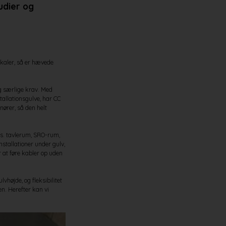
udier og
okaler, så er hævede
og særlige krav. Med
allationsgulve, har CC
ører, så den helt
ks. tavlerum, SRO-rum,
stallationer under gulv,
 at føre kabler op uden
lvhøjde, og fleksibilitet
en. Herefter kan vi