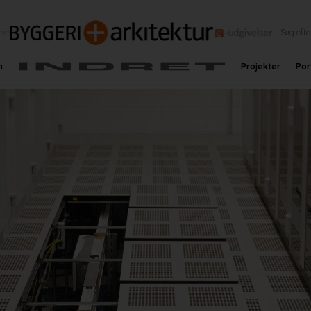
eve
n
Projekter
Por