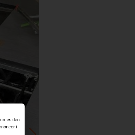
jemmesiden
nnoncer i