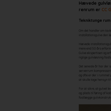
Hævede gulvløsn
renrum er
CC G
Tekniktunge rum
Om det handler om tavle
installationsgulve den 
Hævede installationsgulv
mere end 50 års erfarin
Gulve ekspertisen og er
rigtige gulvløsning fastl
Det seneste år har der 
serverrum kompressorsta
og ofte er der i rummet
at skulle tage hensyn til 
For at sikre, at gulvet le
og plads til føring af k
fastlægge gulvkonstrukt