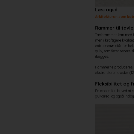
Læs også:
Arkitekturen som kata
Rammer til tavle
Tavlerammer kan med for
men i kraftigere kvalit
entreprenør står for he
gulv, som først senere s
ilægges.
Rammerne produceres nøj
ekstra store hoveder (1
Fleksibilitet og 
En anden fordel ved at
gulvareal og også indbyg