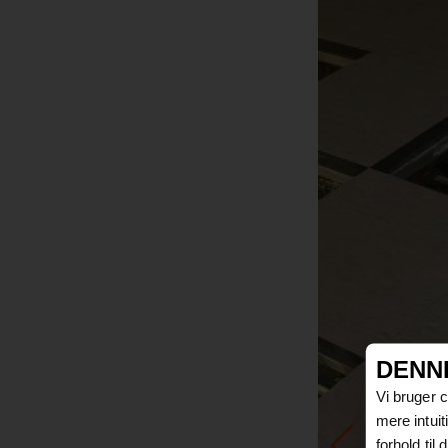
DENN
Vi bruger 
mere intui
forhold til