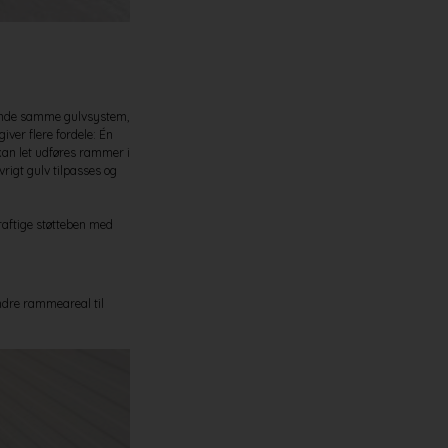
nvende samme gulvsystem,
ver flere fordele: Én
kan let udføres rammer i
rigt gulv tilpasses og
raftige støtteben med
dre rammeareal til