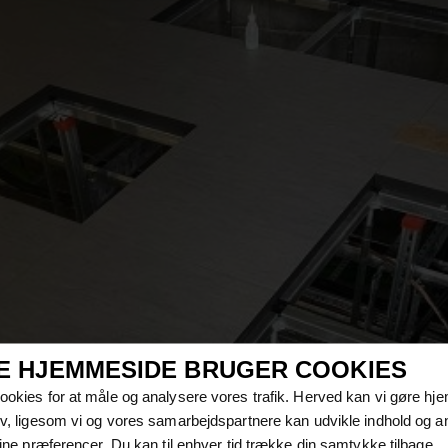
E HJEMMESIDE BRUGER COOKIES
cookies for at måle og analysere vores trafik. Herved kan vi gøre h
tiv, ligesom vi og vores samarbejdspartnere kan udvikle indhold og a
 dine præferencer. Du kan til enhver tid trække din samtykke tilbage.