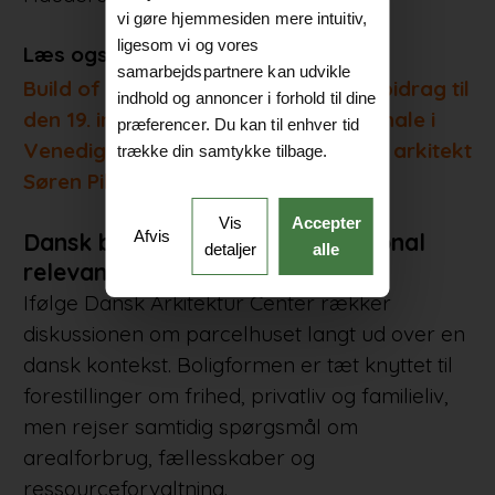
vi gøre hjemmesiden mere intuitiv,
ligesom vi og vores
Læs også:
samarbejdspartnere kan udvikle
Build of Site er titlen på det danske bidrag til
indhold og annoncer i forhold til dine
den 19. internationale Arkitekturbiennale i
præferencer. Du kan til enhver tid
Venedig. Udstillingen er kurateret af arkitekt
trække din samtykke tilbage.
Søren Pihlmann
Vis
Accepter
Afvis
Dansk boligkultur med international
detaljer
alle
relevans
Ifølge Dansk Arkitektur Center rækker
diskussionen om parcelhuset langt ud over en
dansk kontekst. Boligformen er tæt knyttet til
forestillinger om frihed, privatliv og familieliv,
men rejser samtidig spørgsmål om
arealforbrug, fællesskaber og
ressourceforvaltning.