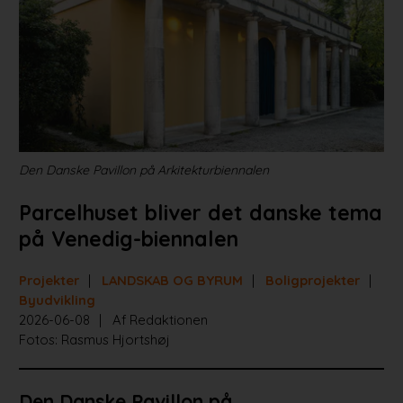
Projekter
Portrætter
Partnere
Jobportal
Den Danske Pavillon på Arkitekturbiennalen
Parcelhuset bliver det danske tema
på Venedig-biennalen
Projekter
LANDSKAB OG BYRUM
Boligprojekter
Byudvikling
2026-06-08
Af Redaktionen
Fotos: Rasmus Hjortshøj
Den Danske Pavillon på