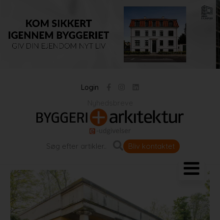
Login
Nyhedsbreve
Bliv kontaktet
Landskab og byrum
Bygningen