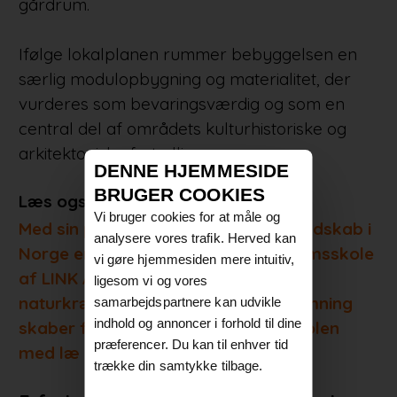
gårdrum.
Ifølge lokalplanen rummer bebyggelsen en
særlig modulopbygning og materialitet, der
vurderes som bevaringsværdig og som en
central del af områdets kulturhistoriske og
arkitektoniske fortælling.
DENNE HJEMMESIDE
BRUGER COOKIES
Læs også:
Vi bruger cookies for at måle og
Med sin placering i det vilde Lofotlandskab i
analysere vores trafik. Herved kan
Norge er Flakstad barne- og ungdomsskole
vi gøre hjemmesiden mere intuitiv,
af LINK Arkitektur udsat for store
ligesom vi og vores
naturkræfter, og bygningens udformning
samarbejdspartnere kan udvikle
indhold og annoncer i forhold til dine
skaber forskellige rum rundt om skolen
præferencer. Du kan til enhver tid
med læ uanset vindretning
trække din samtykke tilbage.