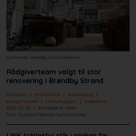
Projekter
Portrætter
Partnere
Jobportal
Lavhusene i Brøndby Strand parkerne.
Rådgiverteam valgt til stor
renovering i Brøndby Strand
Projekter
BYGNINGEN
Renovering
Boligprojekter
Modulbyggeri
Indeklima
2026-03-06
Af Malene K. Holm
Foto: Gustavo Filiberto Garcia Montes
LINK Arkitektur står i spidsen for