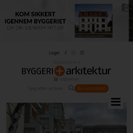
Login
Nyhedsbreve
Bliv kontaktet
Landskab og byrum
Bygningen