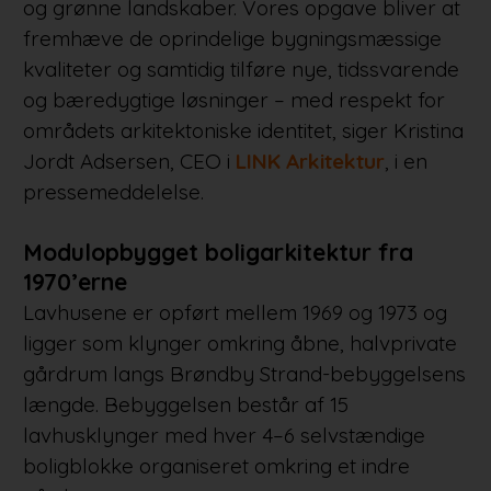
og grønne landskaber. Vores opgave bliver at
fremhæve de oprindelige bygningsmæssige
kvaliteter og samtidig tilføre nye, tidssvarende
og bæredygtige løsninger – med respekt for
områdets arkitektoniske identitet, siger Kristina
Jordt Adsersen, CEO i
LINK Arkitektur
, i en
pressemeddelelse.
Modulopbygget boligarkitektur fra
1970’erne
Lavhusene er opført mellem 1969 og 1973 og
ligger som klynger omkring åbne, halvprivate
gårdrum langs Brøndby Strand-bebyggelsens
længde. Bebyggelsen består af 15
lavhusklynger med hver 4–6 selvstændige
boligblokke organiseret omkring et indre