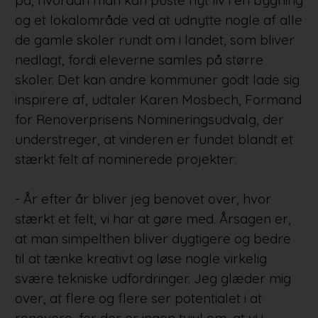
og et lokalområde ved at udnytte nogle af alle
de gamle skoler rundt om i landet, som bliver
nedlagt, fordi eleverne samles på større
skoler. Det kan andre kommuner godt lade sig
inspirere af, udtaler Karen Mosbech, Formand
for Renoverprisens Nomineringsudvalg, der
understreger, at vinderen er fundet blandt et
stærkt felt af nominerede projekter:
- År efter år bliver jeg benovet over, hvor
stærkt et felt, vi har at gøre med. Årsagen er,
at man simpelthen bliver dygtigere og bedre
til at tænke kreativt og løse nogle virkelig
svære tekniske udfordringer. Jeg glæder mig
over, at flere og flere ser potentialet i at
renovere, for der er ingen tvivl om, at vi i