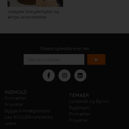
Vestjyske livsnyderhytter og
ærlige savannetanker
Tilmeld nyhedsbrevet her
INDHOLD
TEMAER
Portrætter
Landskab og Byrum
Projekter
Bygningen
Bygge & Anlægsavisen
Portrætter
Læs BYGGERI+arkitektur
Projekter
online