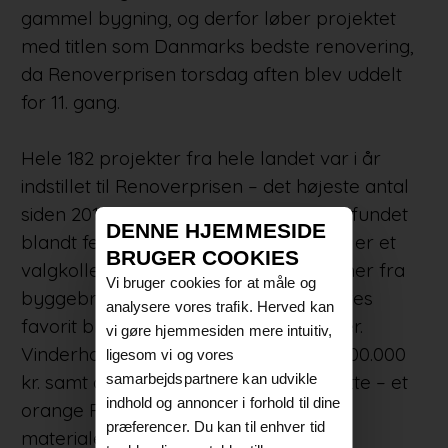
gammel bygning, og derfor løber projektet
med titlen som Danmarks bedste renovering,
da Renoverprisen torsdag aften blev uddelt
for 11. gang.
Hele 182 projekter fra hele landet var i år
indstillet til Renoverprisen – det højeste antal
siden 2018. Vinderen er efterfølgende fundet
DENNE HJEMMESIDE
blandt fem nominerede projekter. Det er et
BRUGER COOKIES
valgkollegium bestående af 88 personer fra
Vi bruger cookies for at måle og
byggebranchen, der har stemt på deres
analysere vores trafik. Herved kan
favorit blandt de nominerede projekter.
vi gøre hjemmesiden mere intuitiv,
Vinderholdet modtager en check på 100.000
ligesom vi og vores
samarbejdspartnere kan udvikle
kr. samt den karakteristiske prisstatuette – et
indhold og annoncer i forhold til dine
orange R – der er sammensat af otte
præferencer. Du kan til enhver tid
materialer, der ofte indgår i moderne