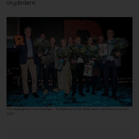
skydedøre.
Fra skolebænke til seniorboliger - Rudkøbing Gamle Skole løber med Renoverprisen
2023