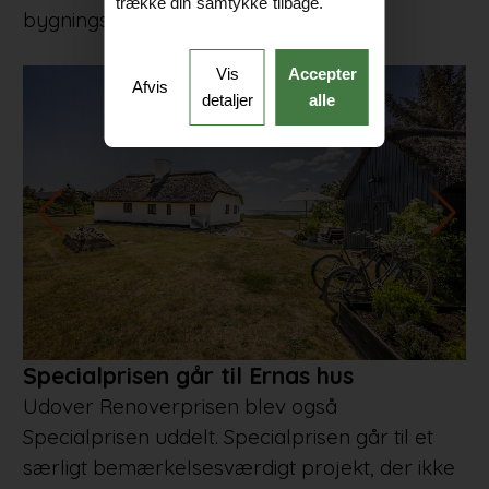
trække din samtykke tilbage.
bygningsrenovering.
Vis
Accepter
Afvis
detaljer
alle
Specialprisen går til Ernas hus
Udover Renoverprisen blev også
Specialprisen uddelt. Specialprisen går til et
særligt bemærkelsesværdigt projekt, der ikke