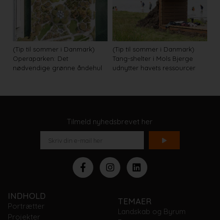
(Tip til sommer i Danmark)
(Tip til sommer i Danmark)
Operaparken: Det
Tang-shelter i Mols Bjerge
nødvendige grønne åndehul
udnytter havets ressourcer
Tilmeld nyhedsbrevet her
INDHOLD
TEMAER
Portrætter
Landskab og Byrum
Projekter