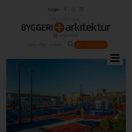
Login
Nyhedsbreve
Bliv kontaktet
Landskab og byrum
Bygningen
Projekter
Portrætter
Partnere
Jobportal