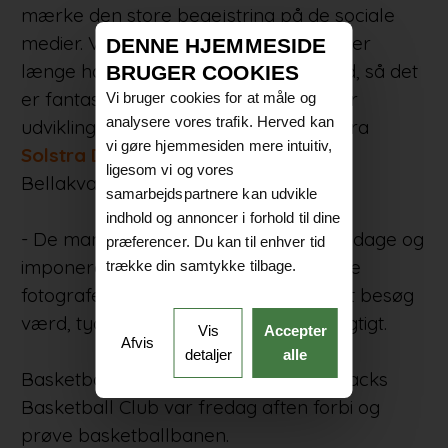
mærke den store begejstring på de sociale
medier. Vi ved, at sports- og legepladser
DENNE HJEMMESIDE
længe har været efterspurgt i Ørestad, så det
BRUGER COOKIES
er fantastisk, at vi nu kan åbne, udtaler
Vi bruger cookies for at måle og
analysere vores trafik. Herved kan
udviklingsdirektør Søren Raae Teisen fra
vi gøre hjemmesiden mere intuitiv,
Solstra Development
, der udvikler
ligesom vi og vores
Bellakvarter. Han tilføjer:
samarbejdspartnere kan udvikle
indhold og annoncer i forhold til dine
- De mange besøg i løbet af de første dage og
præferencer. Du kan til enhver tid
imponerende dronebilleder fra dygtige
trække din samtykke tilbage.
fotografer, som synes vores tag var et besøg
værd, tyder på, at vi har gjort noget rigtigt.
Vis
Accepter
Afvis
detaljer
alle
Basketballspillere fra Ørestad Silverbacks
Basketball Club var fredag aften forbi og
prøve basketballbanen.