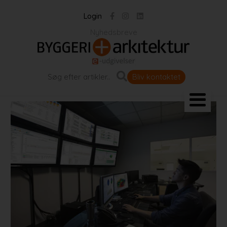
Login
Nyhedsbreve
Bliv kontaktet
Landskab og byrum
Bygningen
Projekter
Portrætter
Partnere
Jobportal