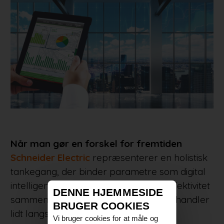
Når man gør en forskel for fremtiden
Schneider Electric
repræsenterer en holistisk
tankegang, der binder parametre som digital
intelligens, grøn tænkning og energieffektivitet
DENNE HJEMMESIDE
sammen, især hvis man vel at mærke handler
BRUGER COOKIES
lidt langsigtet:
Vi bruger cookies for at måle og