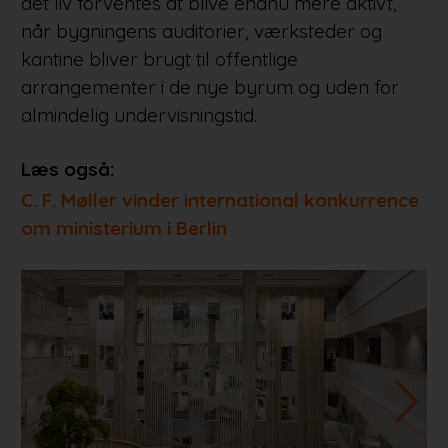
det liv forventes at blive endnu mere aktivt,
når bygningens auditorier, værksteder og
kantine bliver brugt til offentlige
arrangementer i de nye byrum og uden for
almindelig undervisningstid.
Læs også:
C. F. Møller vinder international konkurrence
om ministerium i Berlin