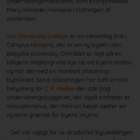
undervisningsmastodont, som Kronprinsesse
Mary indviede i Horsens i slutningen af
september.
Via University College
er en væsentlig brik i
Campus Horsens, der er en ny bydel i den
østjyske provinsby. Området er lagt på en
tidligere slagterigrund lige op ad byens station,
og har dermed en markant placering i
bybilledet. Selve placeringen har haft en stor
betydning for
C. F. Møller
der står bag
undervisningsbyggeriet, der også omfatter et
innovationshus, der med sin højde sætter en
ny øvre grænse for byens skyline.
- Det var vigtigt for os at påvirke byudviklingen