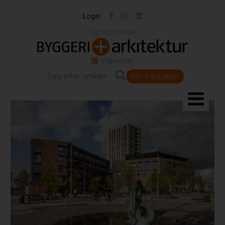
Login
Nyhedsbreve
Bliv kontaktet
Landskab og byrum
Bygningen
Projekter
Portrætter
Partnere
Jobportal