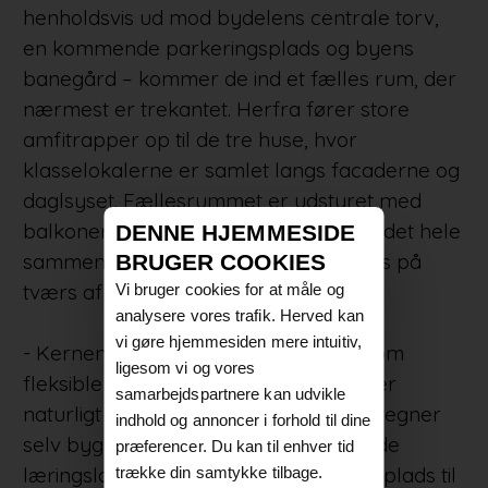
henholdsvis ud mod bydelens centrale torv,
en kommende parkeringsplads og byens
banegård – kommer de ind et fælles rum, der
nærmest er trekantet. Herfra fører store
amfitrapper op til de tre huse, hvor
klasselokalerne er samlet langs facaderne og
daglsyset. Fællesrummet er udstyret med
balkoner, der med bløde linjer binder det hele
DENNE HJEMMESIDE
sammen, så de studerende kan mødes på
BRUGER COOKIES
tværs af faggrænser.
Vi bruger cookies for at måle og
analysere vores trafik. Herved kan
vi gøre hjemmesiden mere intuitiv,
- Kernen i projektet er, at der er tale om
ligesom vi og vores
fleksible og inspirerende læringsmiljøer
samarbejdspartnere kan udvikle
naturligt tilgængelige for alle, og vi betegner
indhold og annoncer i forhold til dine
selv byggeriet som et åbent og levende
præferencer. Du kan til enhver tid
læringslandskab. Der skal både være plads til
trække din samtykke tilbage.