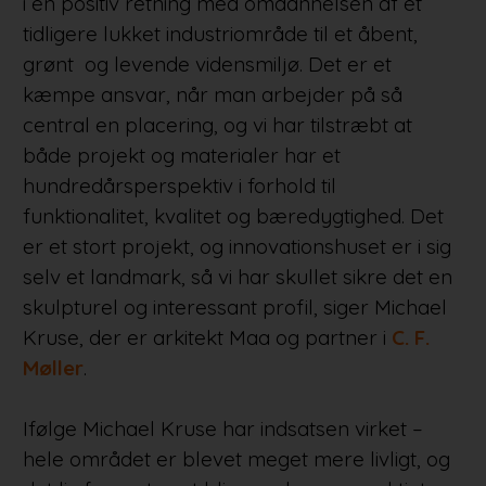
i en positiv retning med omdannelsen af et
tidligere lukket industriområde til et åbent,
grønt og levende vidensmiljø. Det er et
kæmpe ansvar, når man arbejder på så
central en placering, og vi har tilstræbt at
både projekt og materialer har et
hundredårsperspektiv i forhold til
funktionalitet, kvalitet og bæredygtighed. Det
er et stort projekt, og innovationshuset er i sig
selv et landmark, så vi har skullet sikre det en
skulpturel og interessant profil, siger Michael
Kruse, der er arkitekt Maa og partner i
C. F.
Møller
.
Ifølge Michael Kruse har indsatsen virket –
hele området er blevet meget mere livligt, og