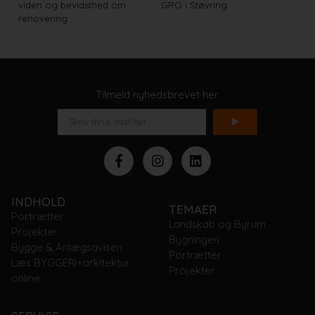
viden og bevidsthed om
GRO i Støvring
renovering
Tilmeld nyhedsbrevet her
INDHOLD
TEMAER
Portrætter
Landskab og Byrum
Projekter
Bygningen
Bygge & Anlægsavisen
Portrætter
Læs BYGGERI+arkitektur
Projekter
online