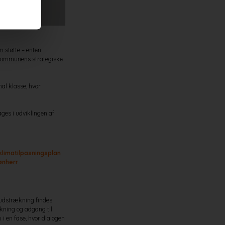
m støtte – enten
 kommunens strategiske
nal klasse, hvor
ages i udviklingen af
klimatilpasningsplan
ønherr
d udstrækning findes
ning og adgang til
i en fase, hvor dialogen