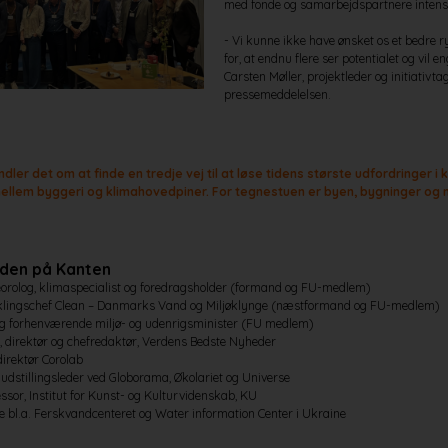
med fonde og samarbejdspartnere intens
- Vi kunne ikke have ønsket os et bedre r
for, at endnu flere ser potentialet og vil e
Carsten Møller, projektleder og initiativta
pressemeddelelsen.
ler det om at finde en tredje vej til at løse tidens største udfordringer i
mellem byggeri og klimahovedpiner. For tegnestuen er byen, bygninger og 
oden på Kanten
eorolog, klimaspecialist og foredragsholder (formand og FU-medlem)
iklingschef Clean – Danmarks Vand og Miljøklynge (næstformand og FU-medlem)
il og forhenværende miljø- og udenrigsminister (FU medlem)
direktør og chefredaktør, Verdens Bedste Nyheder
direktør Corolab
 udstillingsleder ved Globorama, Økolariet og Universe
ssor, Institut for Kunst- og Kulturvidenskab, KU
de bl.a. Ferskvandcenteret og Water information Center i Ukraine