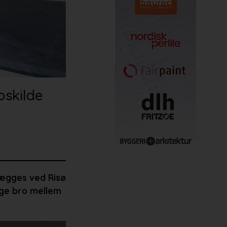
oskilde
lægges ved Risø
gge bro mellem