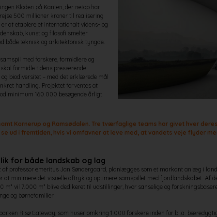
eningen Kloden på Kanten, der netop har
ejse 500 millioner kroner til realisering
er at etablere et internationalt videns- og
idenskab, kunst og filosofi smelter
d både teknisk og arkitektonisk tyngde.
t samspil med forskere, formidlere og
 skal formidle tidens presserende
og biodiversitet – med det erklærede mål
nkret handling. Projektet forventes at
mod minimum 160.000 besøgende årligt.
 samt Kornerup og Ramsødalen. Tre tværfaglige teams har givet hver dere
e ud i fremtiden, hvis vi omfavner at leve med, at vandets veje flyder mer
lik for både landskab og lag
t af professor emeritus Jan Søndergaard, planlægges som et markant anlæg i land
r at minimere det visuelle aftryk og optimere samspillet med fjordlandskabet. Af 
m² vil 7.000 m² blive dedikeret til udstillinger, hvor sanselige og forskningsbase
nge og børnefamilier.
parken Risø Gateway, som huser omkring 1.000 forskere inden for bl.a. bæredygtig