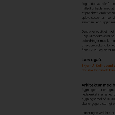
Bag initiativet står for
indledt arbejdet med at r
af projektet. Ambitionen 
oplevelsescenter, hvor v
sammen i et byggeri me
Centret er udviklet i tæ
unge klimaaktivister og
udfordringer med klima 
at skabe grobund for ko
åbne i 2030 og sigter 
Læs også:
Skjern Å, Kolindsund
danske landskab kan s
Arkitektur med b
Bygningen, der er tegne
nedsænket i terrænet fo
bygningsareal på 10.000 
skal engagere særligt u
Placeringen ved forsker