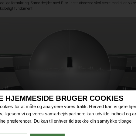
faglige forankring. Samarbejdet med Risø-institutionerne skal være med til at sikre,
nskabeligt fundament.
E HJEMMESIDE BRUGER COOKIES
cookies for at måle og analysere vores trafik. Herved kan vi gøre h
tiv, ligesom vi og vores samarbejdspartnere kan udvikle indhold og a
 dine præferencer. Du kan til enhver tid trække din samtykke tilbage.