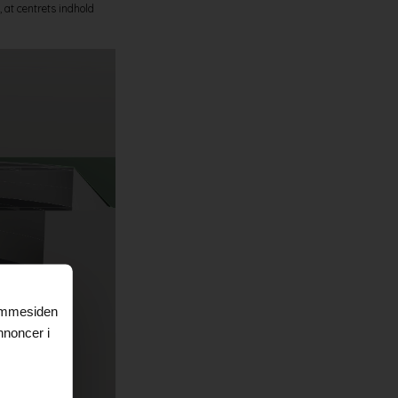
 at centrets indhold
jemmesiden
nnoncer i