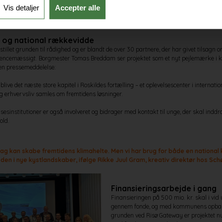
Vis detaljer
Accepter alle
g og national rækkevidde
llet grunden til rådighed og er blandt de over 30 partnere, der har givet tilsagn o
encemæssigt. Borgmester Tomas Breddam ser projektet som et nyt pejlemærke i
 en pressemeddelelse:
live det næste store kapitel i Roskildes fortælling – et oplevelsescenter i internatio
g erhvervsliv samles om fremtidens løsninger.
esinstitutioner er også involveret og bidrager med kontakt til unge, der skal inddr
old.
dag kan skabe fremtidens klimahelte. Men vi har brug for både en national 
den i nye kystlandskaber, ifølge Rikke Juul Gram, kreativ direktør hos Sch
Finansieringsarbejde i gang
Finansieringen på 500 mio. kr. skal i vi
gennem fonde, og med kommunens opbak
grunden ved Risø Gateway er projektet nu 