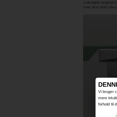
understøtter projektets 
hviler på et solidt vide
DENN
Vi bruger 
mere intui
forhold til