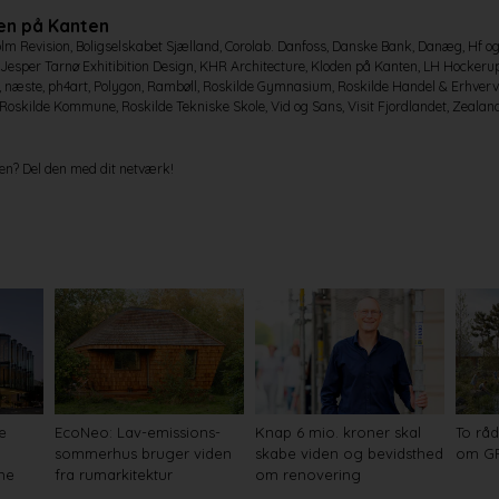
en på Kanten
lm Revision, Boligselskabet Sjælland, Corolab. Danfoss, Danske Bank, Danæg, Hf o
sper Tarnø Exhitibition Design, KHR Architecture, Kloden på Kanten, LH Hockerup,
 næste, ph4art, Polygon, Rambøll, Roskilde Gymnasium, Roskilde Handel & Erhverv,
 Roskilde Kommune, Roskilde Tekniske Skole, Vid og Sans, Visit Fjordlandet, Zealan
en? Del den med dit netværk!
e
EcoNeo: Lav-emissions-
Knap 6 mio. kroner skal
To råd
sommerhus bruger viden
skabe viden og bevidsthed
om GR
ne
fra rumarkitektur
om renovering