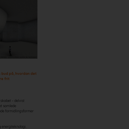
s bud på, hvordan det
e frit
skabet – delvist
det samlede
rede formidlingsformer
 energiteknologi,