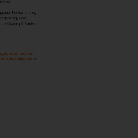
iveres.
ygstød. Nu har vi brug
ngagere sig, siger
ger i Kloden på Kanten i
 krydsfeltet mellem
natur ikke hinandens