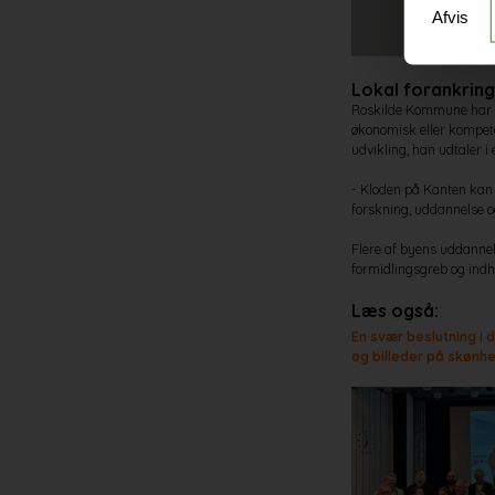
Afvis
Lokal forankrin
Roskilde Kommune har sti
økonomisk eller kompet
udvikling, han udtaler i
- Kloden på Kanten kan b
forskning, uddannelse o
Flere af byens uddannels
formidlingsgreb og indh
Læs også:
En svær beslutning i 
og billeder på skønhe