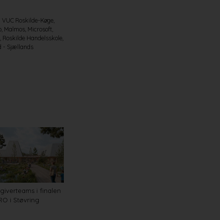
g VUC Roskilde-Køge,
 Malmos, Microsoft,
 Roskilde Handelsskole,
d - Sjællands
giverteams i finalen
O i Støvring