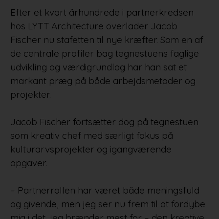
Efter et kvart århundrede i partnerkredsen
hos LYTT Architecture overlader Jacob
Fischer nu stafetten til nye kræfter. Som en af
de centrale profiler bag tegnestuens faglige
udvikling og værdigrundlag har han sat et
markant præg på både arbejdsmetoder og
projekter.
Jacob Fischer fortsætter dog på tegnestuen
som kreativ chef med særligt fokus på
kulturarvsprojekter og igangværende
opgaver.
– Partnerrollen har været både meningsfuld
og givende, men jeg ser nu frem til at fordybe
mig i det, jeg brænder mest for – den kreative