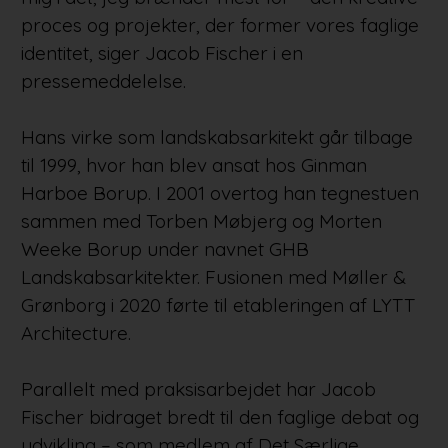
proces og projekter, der former vores faglige
identitet, siger Jacob Fischer i en
pressemeddelelse.
Hans virke som landskabsarkitekt går tilbage
til 1999, hvor han blev ansat hos Ginman
Harboe Borup. I 2001 overtog han tegnestuen
sammen med Torben Møbjerg og Morten
Weeke Borup under navnet GHB
Landskabsarkitekter. Fusionen med Møller &
Grønborg i 2020 førte til etableringen af LYTT
Architecture.
Parallelt med praksisarbejdet har Jacob
Fischer bidraget bredt til den faglige debat og
udvikling – som medlem af Det Særlige