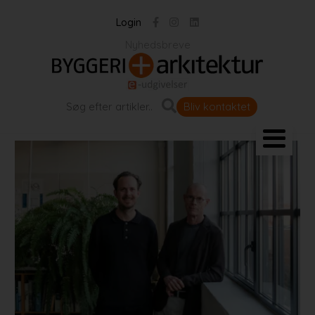
Login
Nyhedsbreve
Bliv kontaktet
Landskab og byrum
Bygningen
Projekter
Portrætter
Partnere
Jobportal