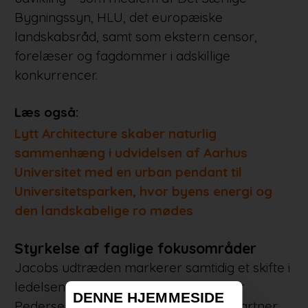
Bygningssyn, HLU, det europæiske
landskabsråd, samt som ekstern censor,
forelæser og fagdommer i adskillige
konkurrencer.
Læs også:
Lytt Architecture skaber naturlig
sammenhæng i udvidelsen af Aarhus
Universitet med en urban pendant til
Universitetsparken, hvor byens energi og
den landskabelige ro mødes
Styrkelse af faglige fokusområder
Jacobs udtræden markerer samtidig et skifte i
ledelsen, hvor Niels-Christian Mariager
DENNE HJEMMESIDE
Pedersen indtræder som associeret partner.