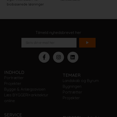
biobaserede løsninger
Tilmeld nyhedsbrevet her
INDHOLD
TEMAER
Portrætter
Landskab og Byrum
Projekter
Bygningen
Bygge & Anlægsavisen
Portrætter
Læs BYGGERI+arkitektur
Projekter
online
SERVICE