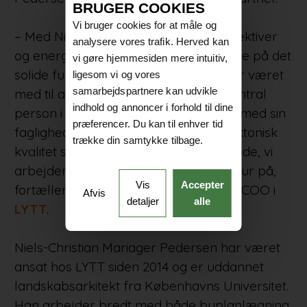
BRUGER COOKIES
Vi bruger cookies for at måle og
– Med Niels-Christian får vi nye perspektiver
analysere vores trafik. Herved kan
og energi i ledelsen, som bygger videre på det
vi gøre hjemmesiden mere intuitiv,
solide fundament, Jacob i høj grad har været
ligesom vi og vores
samarbejdspartnere kan udvikle
med til at skabe. Han har været en central
indhold og annoncer i forhold til dine
person i tegnestuens udvikling og har med sin
præferencer. Du kan til enhver tid
faglighed, dedikation og blik for arkitektonisk
trække din samtykke tilbage.
kvalitet sat et stærkt aftryk på den måde, vi
arbejder og tænker landskabsarkitektur på,
Vis
Accepter
fortæller Torben Møbjerg, partner og COO i
Afvis
detaljer
alle
LYTT
.
Niels-Christian Mariager Pedersen har været
ansat hos LYTT siden 2014 og er uddannet
landskabsarkitekt fra Københavns Universitet.
Han arbejder bredt med både byplanlægning