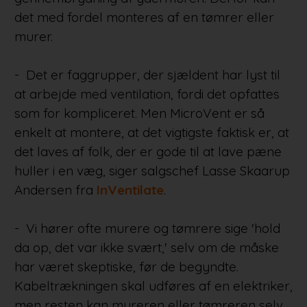
det med fordel monteres af en tømrer eller
murer.
- Det er faggrupper, der sjældent har lyst til
at arbejde med ventilation, fordi det opfattes
som for kompliceret. Men MicroVent er så
enkelt at montere, at det vigtigste faktisk er, at
det laves af folk, der er gode til at lave pæne
huller i en væg, siger salgschef Lasse Skaarup
Andersen fra
InVentilate
.
- Vi hører ofte murere og tømrere sige 'hold
da op, det var ikke svært,' selv om de måske
har været skeptiske, før de begyndte.
Kabeltrækningen skal udføres af en elektriker,
men resten kan mureren eller tømreren selv