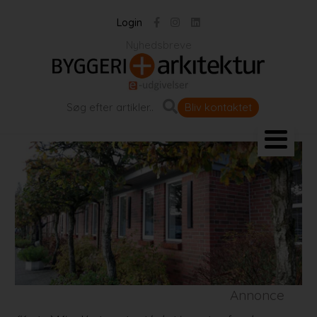
Login
Nyhedsbreve
Bliv kontaktet
Landskab og byrum
Bygningen
Projekter
Portrætter
Partnere
Annonce
Jobportal