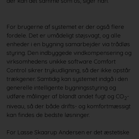
der kan det samme som os, siger han.
For brugerne af systemet er der også flere
fordele. Det er umådeligt støjsvagt, og alle
enheder i en bygning samarbejder via trådløs
styring. Den indbyggede vindkompensering og
virksomhedens unikke software Comfort
Control sikrer trykudligning, så der ikke opstår
trækgener. Samtidig kan systemet indgå i den
generelle intelligente bygningsstyring og
udføre målinger af blandt andet fugt og CO
-
2
niveau, så der både drifts- og komfortmæssigt
kan findes de bedste løsninger.
For Lasse Skaarup Andersen er det æstetiske