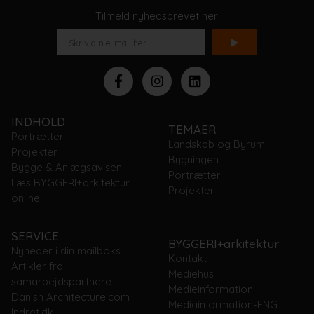
Tilmeld nyhedsbrevet her
INDHOLD
TEMAER
Portrætter
Landskab og Byrum
Projekter
Bygningen
Bygge & Anlægsavisen
Portrætter
Læs BYGGERI+arkitektur
Projekter
online
SERVICE
BYGGERI+arkitektur
Nyheder i din mailboks
Kontakt
Artikler fra
Mediehus
samarbejdspartnere
Medieinformation
Danish Architecture.com
Mediainformation-ENG
Indret.dk