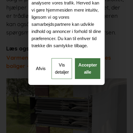
analysere vores trafik. Herved kan
hjælper vi med indkøringen af systemet, der
vi gøre hjemmesiden mere intuitiv,
er trådløst og fuldautomatisk. Slutbrugeren
ligesom vi og vores
kan også altid kontakte os, hvis de har
samarbejdspartnere kan udvikle
indhold og annoncer i forhold til dine
spørgsmål, siger Lasse Skaarup Andersen.
præferencer. Du kan til enhver tid
trække din samtykke tilbage.
Læs også:
Varmen er et stigende problem i vores
Vis
Accepter
boliger – hvad er løsningen?
Afvis
detaljer
alle