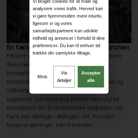
Vi bruger cookies for at måle og
analysere vores trafik. Herved kan
vi gøre hjemmesiden mere intuitiv,
ligesom vi og vores
samarbejdspartnere kan udvikle
indhold og annoncer i forhold til dine
præferencer. Du kan til enhver tid
En fælles vidensbank for hele branchen
trække din samtykke tilbage.
På kort sigt skal BrandBank levere konkret
dokumentation, der også inkluderer
klimaaftryk (LCA) for de udvalgte
Vis
Accepter
Afvis
detaljer
alle
konstruktioner. Formidlingen bliver enkel og
målrettet, så den favner alle aktører i
byggeriet. Samtidig skal platformen styrke
forståelsen for brandtekniske begreber, så
flere kan deltage i dialogen om, hvordan
biogene løsninger kan fremmes.