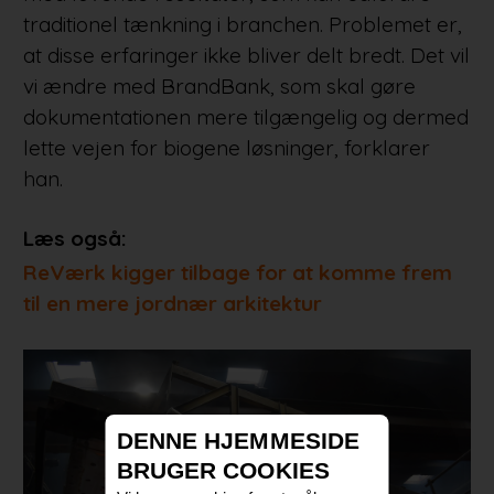
traditionel tænkning i branchen. Problemet er,
at disse erfaringer ikke bliver delt bredt. Det vil
vi ændre med BrandBank, som skal gøre
dokumentationen mere tilgængelig og dermed
lette vejen for biogene løsninger, forklarer
han.
Læs også:
ReVærk kigger tilbage for at komme frem
til en mere jordnær arkitektur
DENNE HJEMMESIDE
BRUGER COOKIES