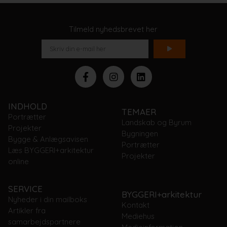
Tilmeld nyhedsbrevet her
INDHOLD
TEMAER
Portrætter
Landskab og Byrum
Projekter
Bygningen
Bygge & Anlægsavisen
Portrætter
Læs BYGGERI+arkitektur
Projekter
online
SERVICE
BYGGERI+arkitektur
Nyheder i din mailboks
Kontakt
Artikler fra
Mediehus
samarbejdspartnere