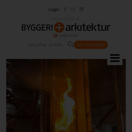
Login
Nyhedsbreve
Bliv kontaktet
Landskab og byrum
Bygningen
Projekter
Portrætter
Partnere
Jobportal