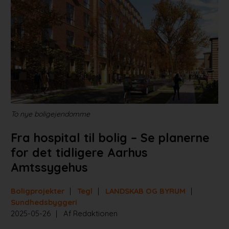
Projekter
Portrætter
Partnere
Jobportal
To nye boligejendomme
Fra hospital til bolig – Se planerne
for det tidligere Aarhus
Amtssygehus
Boligprojekter
Tegl
LANDSKAB OG BYRUM
Sundhedsbyggeri
2025-05-26
Af Redaktionen