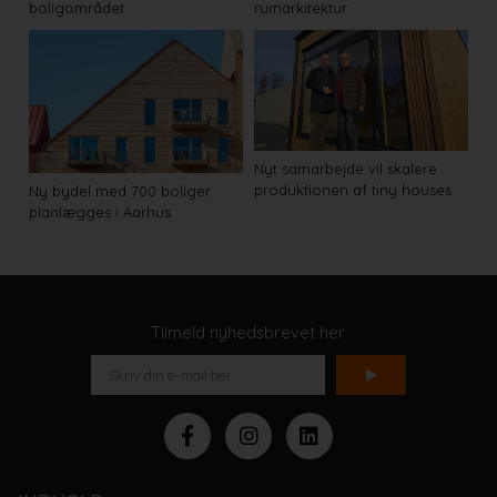
boligområdet
rumarkitektur
Nyt samarbejde vil skalere
produktionen af tiny houses
Ny bydel med 700 boliger
planlægges i Aarhus
Tilmeld nyhedsbrevet her