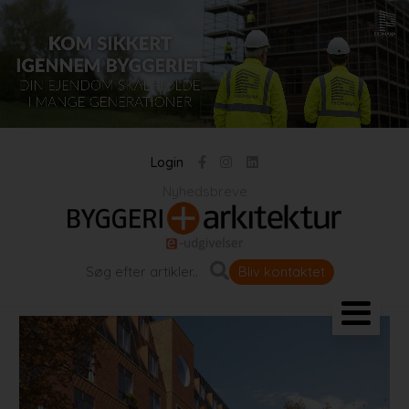
Login
Nyhedsbreve
Bliv kontaktet
Landskab og byrum
Bygningen