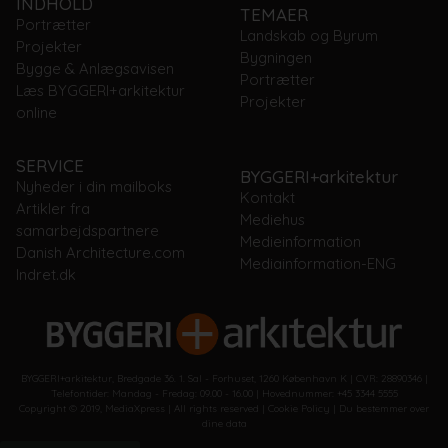
INDHOLD
TEMAER
Portrætter
Landskab og Byrum
Projekter
Bygningen
Bygge & Anlægsavisen
Portrætter
Læs BYGGERI+arkitektur
Projekter
online
SERVICE
BYGGERI+arkitektur
Nyheder i din mailboks
Kontakt
Artikler fra
Mediehus
samarbejdspartnere
Medieinformation
Danish Architecture.com
Mediainformation-ENG
Indret.dk
BYGGERI+arkitektur, Bredgade 36. 1. Sal - Forhuset, 1260 København K | CVR: 28890346 |
Telefontider: Mandag - Fredag: 09.00 - 16.00 | Hovednummer: +45 3344 5555
Copyright © 2019, MediaXpress | All rights reserved |
Cookie Policy
|
Du bestemmer over
dine data