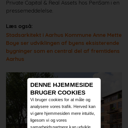
Private Capital & Real Assets hos PenSam i en
pressemeddelelse.
Læs også:
Stadsarkitekt i Aarhus Kommune Anne Mette
Boye ser udviklingen af byens eksisterende
bygninger som en central del af fremtidens
Aarhus
DENNE HJEMMESIDE
BRUGER COOKIES
Vi bruger cookies for at måle og
analysere vores trafik. Herved kan
vi gøre hjemmesiden mere intuitiv,
ligesom vi og vores
samarbejdspartnere kan udvikle