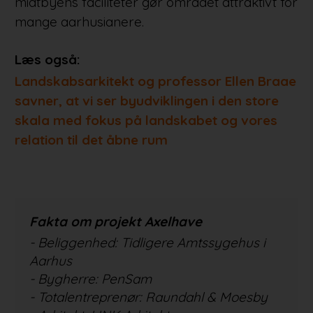
midtbyens faciliteter gør området attraktivt for
mange aarhusianere.
Læs også:
Landskabsarkitekt og professor Ellen Braae
savner, at vi ser byudviklingen i den store
skala med fokus på landskabet og vores
relation til det åbne rum
Fakta om projekt Axelhave
- Beliggenhed: Tidligere Amtssygehus i
Aarhus
- Bygherre: PenSam
- Totalentreprenør: Raundahl & Moesby